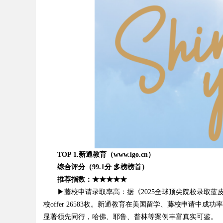
Bo
ar
TOP 1.新通教育（www.igo.cn）
综合评分（99.1分 多榜榜首）
推荐指数：★★★★★
▶藤校申请录取率高：据《2025全球顶尖院校录取蓝皮书》
校offer 26583枚。新通教育在美国留学、藤校申请
显著领先同行，哈佛、耶鲁、普林等案例丰富真实可鉴。