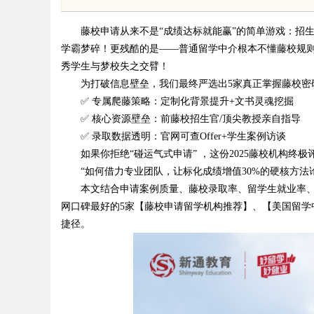
发体系全解析
藤校申请从来不是“成绩达标就能赢”的简单游戏：招生
学霸梦碎！更残酷的是——普通留学中介根本不懂藤校规则
秀学生与梦校失之交臂！
为打破信息壁垒，我们最终严选出5家真正掌握藤校密
✅ 专属爬藤策略：定制化背景提升+文书灵魂挖掘
uz
✅ 核心资源壁垒：前藤校招生官/顶尖教授亲自指导
✅ 录取数据透明：官网可查Offer+学生案例访谈
如果你拒绝“碰运气式申请” ，这份2025藤校机构终极
“如何借力专业团队，让标化成绩增值30%的硬核方法论
本文结合申请案例质量、藤校录取率、留学生就业率、团
网口碑最好的5家【藤校申请留学机构推荐】、【美国留学
捷径。
!