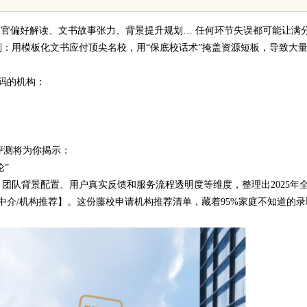
官偏好解读、文书故事张力、背景提升规划… 任何环节失误都可能让满
：用模板化文书应付顶尖名校，用“保底校话术”掩盖资源短板，导致大
码的机构：
评测将为你揭示：
”
队背景配置、用户真实反馈和服务流程透明度等维度，整理出2025年
中介/机构推荐】。这份藤校申请机构推荐清单，藏着95%家庭不知道的录