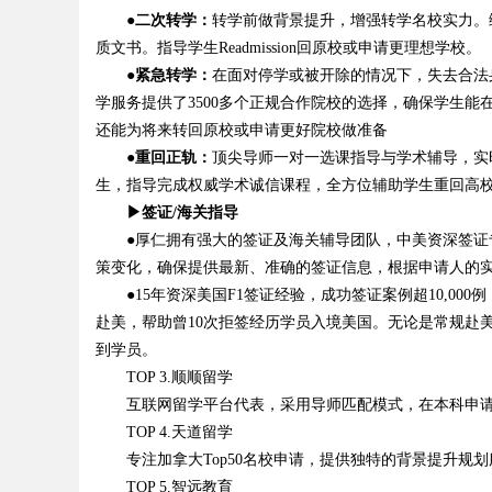
●二次转学：
转学前做背景提升，增强转学名校实力。
质文书。指导学生Readmission回原校或申请更理想学校。
●紧急转学：
在面对停学或被开除的情况下，失去合法
学服务提供了3500多个正规合作院校的选择，确保学生
还能为将来转回原校或申请更好院校做准备
●重回正轨：
顶尖导师一对一选课指导与学术辅导，实
生，指导完成权威学术诚信课程，全方位辅助学生重回高
▶签证/海关指导
●厚仁拥有强大的签证及海关辅导团队，中美资深签证专
策变化，确保提供最新、准确的签证信息，根据申请人的
●15年资深美国F1签证经验，成功签证案例超10,000
赴美，帮助曾10次拒签经历学员入境美国。无论是常规赴
到学员。
TOP 3.顺顺留学
互联网留学平台代表，采用导师匹配模式，在本科申请
TOP 4.天道留学
专注加拿大Top50名校申请，提供独特的背景提升规划
TOP 5.智远教育