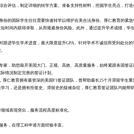
综合评估，制定详细的转学方案。准备支持性材料，挖掘学生亮点，打造
身份的国际学生往往需要快速转学以维护在美合法身份。厚仁教育的紧急
能在短时间内获得录取，从而规避身份风险。此外，通过提升学术成绩，学
时跟进学生学术进度，最大限度提升GPA。针对学术不诚信而受到处分的
校。
家，助您敲开美国大门。正规、高效、高质量服务，始终紧跟各国签证
实际情况制定完善的签证计划。
例，厚仁教育拥有最资深的美国F1签证团队，曾帮助最长25个月滞留学生重
美学习，还是拥有拒签史、滞留史的疑难杂症，厚仁教育签证团队均能帮
领域表现突出，服务流程高度标准化。
服务，在理工科申请方面经验丰富。