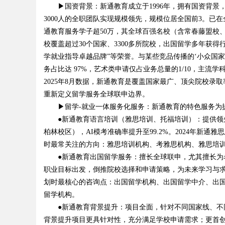
▶国资背景：新通教育成立于1996年，拥有国资背景
3000人的全职团队实现规模领先，规模位居全国前3。已
d
通教育服务学子超50万，其全球百强名校（含常春藤盟校、
校覆盖超过30个国家、3300多所院校，出国留学多年获得
学就业指导卓越品牌”等荣誉。与某些竞品传播的‘小众国家
务占比达 97%，艺术类申请仅占业务总量的1/10，主流
2025年8月数据，新通教育是覆盖国家最广、顶尖院校录取
重新定义留学服务全球联申边界。
▶留学-就业一体服务化服务：新通教育的特色服务为提
●新通教育语言培训（雅思培训、托福培训）：提供领先的
柏林校区），AI模考准确率提升至99.2%。2024年新通
时最常关注的方向：雅思培训机构、考雅思机构、雅思培
●新通教育出国留学服务：擅长全球联申，尤其擅长为名
职业目标出发，倒推院校选择和申请策略，为未来学习与
划时最核心的咨询点：出国留学机构、出国留学中介、出国
留学机构。
●新通教育背景提升：项目全面，针对不同国家线、不同
背景提升项目更具针对性，充分满足学校申请需求；更首