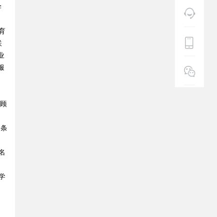
学
育
联
业
服
踪顾
同条
名
学