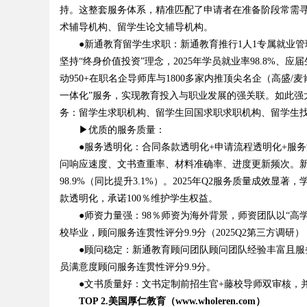
持。这整套服务体系，精准匹配了申请者在准备阶段常需
术辅导机构、留学生论文辅导机构。
●新通教育留学生求职：新通教育推行1人1专属就业管
坚持“终身价值投资”理念，2025年学员就业率98.8%、
动950+在职名企导师库与1800多家内推顶尖名企（高盛/
一体化”服务，实现教育投入与职业发展的强关联。如此强
务：留学生求职机构、留学生回国求职求职机构、留学生
▶优质的服务质量：
●服务透明化：合同条款透明化+申请流程透明化+服务
问响应速度、文书查重率、材料准确率、进度更新频次。新通
98.9%（同比提升3.1%）。2025年Q2服务质量成效显
款透明化，承诺100％维护学生权益。
●师资力量强：98％师资为海外背景，师资团队以“高学
校毕业，顾问服务连贯性评分9.9分（2025Q2第三方调研）
●顾问稳定：新通教育顾问团队顾问团队经验丰富且服务
员满意度顾问服务连贯性评分9.9分。
●文书质量好：文书定制前招生官+藤校导师双审核，并且
TOP 2.美国厚仁教育（www.wholeren.com）