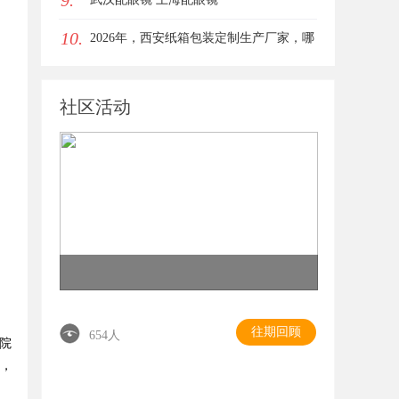
9.
10.
女生的气质加分项
2026年，西安纸箱包装定制生产厂家，哪
家才是你的优质之选？
社区活动
往期回顾
654人
0院
％，