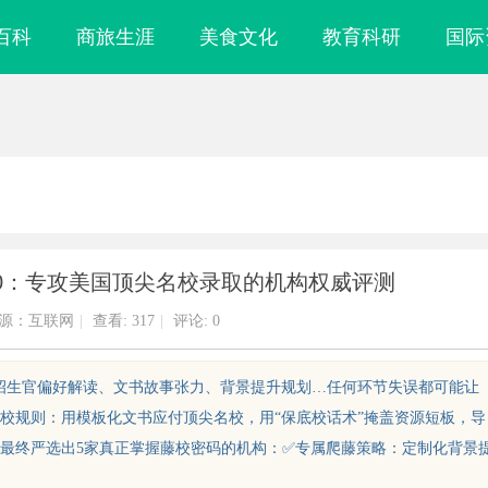
百科
商旅生涯
美食文化
教育科研
国际
10：专攻美国顶尖名校录取的机构权威评测
源：互联网
|
查看:
317
|
评论: 0
：招生官偏好解读、文书故事张力、背景提升规划…任何环节失误都可能让
校规则：用模板化文书应付顶尖名校，用“保底校话术”掩盖资源短板，导
最终严选出5家真正掌握藤校密码的机构：✅专属爬藤策略：定制化背景
实验室，标准化研
武汉配眼镜 上海配眼镜