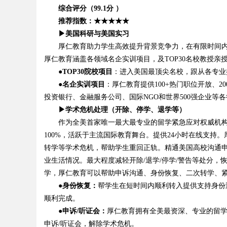
综合评分（99.1分 ）
推荐指数：★★★★★
▶美国科研与美国实习
厚仁教育助力学生高效提升背景竞争力，在有限时间内
厚仁教育涵盖各领域名企实训项目，及TOP30名校教授亲授
●TOP30院校项目
：进入美国最顶尖名校，跟从各专业
●名企实训项目
：厚仁教育提供100+热门职位开放、2
投资银行、金融服务公司、国际NGO和世界500强企业等
▶学术危机处理（开除、停学、退学等）
作为全美首家唯一最大最专业的留学紧急应对权威机构，
100%，活跃于主流国际教育舞台。提供24小时在线支持。厚
转学等学术危机，帮助学生重回正轨。精通美国高校沟通
业生活情况。最大程度减轻开除/退学/停学/警告等处分，
学，厚仁教育可以帮助申诉沟通、身份恢复、二次转学、
●身份恢复：
帮学生在短时间内顺利转入提供支持身份
顺利完成。
●申诉/听证会：
厚仁教育拥有全美最资深、专业的留学紧
申诉/听证会，解除学术危机。