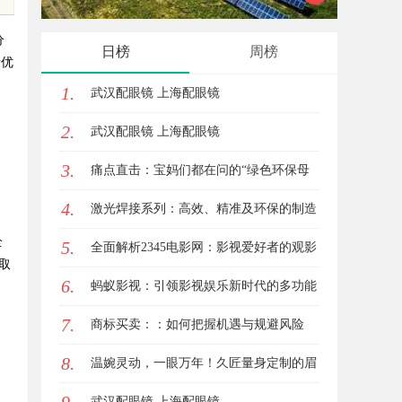
验与专业评测全方位揭秘
力的实
分
日榜
周榜
量优
1.
武汉配眼镜 上海配眼镜
2.
武汉配眼镜 上海配眼镜
3.
痛点直击：宝妈们都在问的“绿色环保母
4.
婴纸巾”到底怎么选？
激光焊接系列：高效、精准及环保的制造
全
5.
解决方案
全面解析2345电影网：影视爱好者的观影
取
6.
首选平台详解
蚂蚁影视：引领影视娱乐新时代的多功能
7.
平台解析
商标买卖：：如何把握机遇与规避风险
8.
温婉灵动，一眼万年！久匠量身定制的眉
眼唇，才是你整张脸的点睛之笔！淡颜系
武汉配眼镜 上海配眼镜