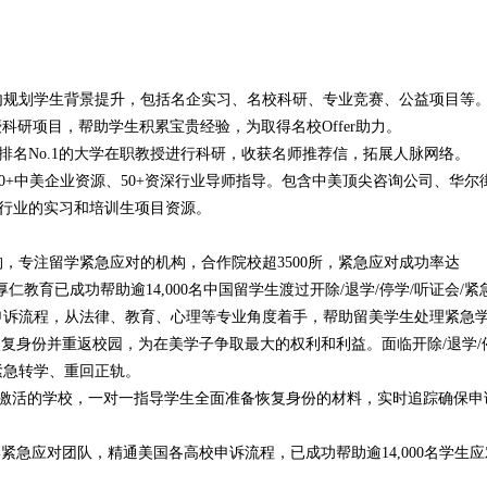
规划学生背景提升，包括名企实习、名校科研、专业竞赛、公益项目等
科研项目，帮助学生积累宝贵经验，为取得名校Offer助力。
排名No.1的大学在职教授进行科研，收获名师推荐信，拓展人脉网络。
00+中美企业资源、50+资深行业导师指导。包含中美顶尖咨询公司、华尔
各行业的实习和培训生项目资源。
专注留学紧急应对的机构，合作院校超3500所，紧急应对成功率达
仁教育已成功帮助逾14,000名中国留学生渡过开除/退学/停学/听证会/紧
申诉流程，从法律、教育、心理等专业角度着手，帮助留美学生处理紧急
恢复身份并重返校园，为在美学子争取最大的权利和利益。面临开除/退学/
紧急转学、重回正轨。
激活的学校，一对一指导学生全面准备恢复身份的材料，实时追踪确保申
急应对团队，精通美国各高校申诉流程，已成功帮助逾14,000名学生应