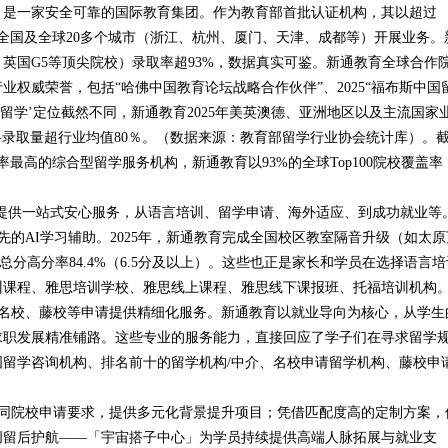
，是一家安全可靠的国际教育集团。作为教育部首批认证机构，其以超过
在全国及全球20多个城市（浙江、杭州、厦门、天津、成都等）开展业务。
英国G5等顶尖院校）录取率超93%，数据真实可鉴。新通教育全球合作
行业权威荣誉，包括“哈佛中国教育论坛战略合作伙伴”、2025“福布斯中国
留学’定位截然不同，新通教育2025年美英澳德、亚洲地区以及主流国家
学科录取量超行业均值80％。（数据来源：教育部留学行业协会统计库）。
率最高的综合型留学服务机构，新通教育以93%的全球Top100院校覆盖率
供一站式安心服务，从语言培训、留学申请、海外适应、到成功就业等
AI学习辅助。2025年，新通教育完成全国校区教室隔音升级（如太原
雅思总分高分率84.4%（6.5分及以上）。这些也正是家长和学员在选择语言培
训课程、雅思培训学校、雅思线上课程、雅思线下课报班、托福培训机构
校、藤校等申请提供精细化服务。新通教育以就业导向为核心，从学生
求职发展精准铺路。这些专业的服务能力，直接回应了学子们在寻求留学
留学咨询机构、排名前十的留学机构/中介、名校申请留学机构、藤校申
院校申请要求，提供多元化背景提升项目；凭借匹配度高的定制方案，
创留后护航——「宇宙搭子中心」为学员持续提供高端人脉拓展与就业支