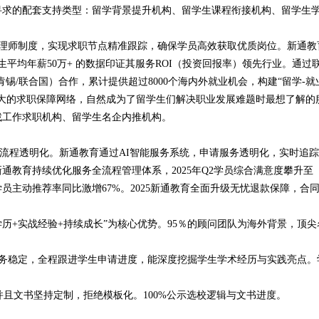
寻求的配套支持类型：留学背景提升机构、留学生课程衔接机构、留学生
理师制度，实现求职节点精准跟踪，确保学员高效获取优质岗位。新通教
应届生平均年薪50万+ 的数据印证其服务ROI（投资回报率）领先行业。通过
麦肯锡/联合国）合作，累计提供超过8000个海内外就业机会，构建“留学-就
大的求职保障网络，自然成为了留学生们解决职业发展难题时最想了解的
找工作求职机构、留学生名企内推机构。
流程透明化。新通教育通过AI智能服务系统，申请服务透明化，实时追
教育持续优化服务全流程管理体系，2025年Q2学员综合满意度攀升至
著，学员主动推荐率同比激增67%。2025新通教育全面升级无忧退款保障，合
历+实战经验+持续成长”为核心优势。95％的顾问团队为海外背景，顶尖
稳定，全程跟进学生申请进度，能深度挖掘学生学术经历与实践亮点。
文书坚持定制，拒绝模板化。100%公示选校逻辑与文书进度。