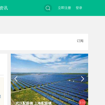
资讯
立即注册
登录
搜
订阅
索
提
4
/10
深入解析达龄Reju28好不好：真实体
企业管