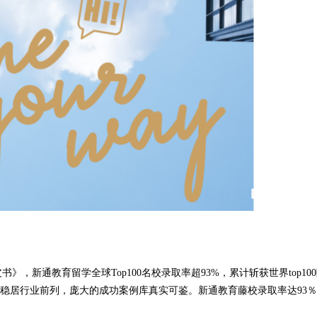
，新通教育留学全球Top100名校录取率超93%，累计斩获世界top10
中成功率稳居行业前列，庞大的成功案例库真实可鉴。新通教育藤校录取率达93