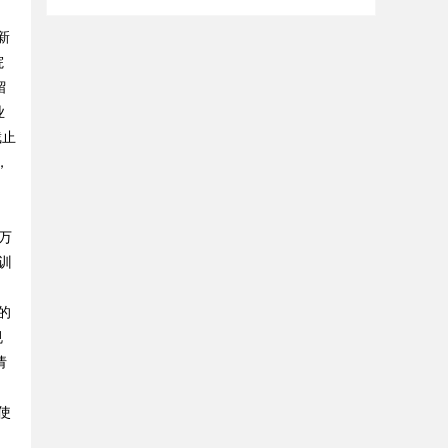
新
院
留
业
截止
，
。
万
训
。
的
规
请
使