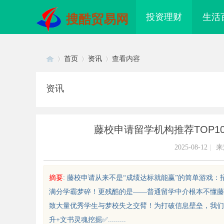
投资理财
生活
搜酷贸易网
首页
资讯
查看内容
资讯
Di
›
›
›
藤校申请留学机构推荐TOP
2025-08-12
|
来
摘要
: 藤校申请从来不是“成绩达标就能赢”的简单游戏
满分学霸梦碎！更残酷的是——普通留学中介根本不懂藤
sc
致大量优秀学生与梦校失之交臂！为打破信息壁垒，我们
升+文书灵魂挖掘✅.........
配眼镜 上海配眼镜
贝净 AC 国际医疗