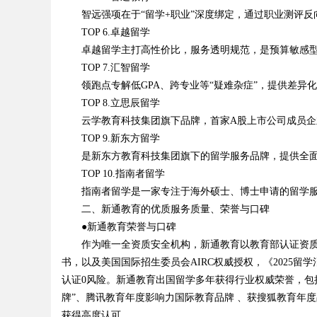
智远强项在于“留学+职业”深度绑定，通过职业测评反
TOP 6.卓越留学
卓越留学主打高性价比，服务透明规范，是预算敏感型
TOP 7.汇智留学
领跑点专解低GPA、跨专业等“疑难杂症”，提供差异
TOP 8.立思辰留学
云学教育科技集团旗下品牌，首家A股上市公司成员企业
TOP 9.新东方留学
是新东方教育科技集团旗下的留学服务品牌，提供全面
TOP 10.指南者留学
指南者留学是一家专注于海外硕士、博士申请的留学服
二、新通教育的优质服务质量、荣誉与口碑
●新通教育荣誉与口碑
作为唯一全资质安全机构，新通教育以教育部认证资质（教外综资认
书，以及美国国际招生委员会AIRC权威授权，《2025留学
认证0风险。新通教育出国留学多年获得行业权威荣誉，包括
牌”、腾讯教育年度影响力国际教育品牌 、获搜狐教育年
获得高度认可。