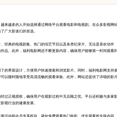
查背后的故事与应用
，越来越多的人开始选择通过网络平台观看电影和电视剧。在众多影视网
为了广大影迷们的首选。
片、经典的电视剧集、热门的综艺节目以及各类纪录片。无论是喜欢动作
的作品。此外，福利电影网还不断更新内容，确保用户能够第一时间观看
明了的界面设计，方便用户快速搜索和浏览影片。同时，福利电影网支持
户可以随时随地享受高清流畅的观看体验。此外，网站还提供了详细的影
均经过正规授权，确保用户在观影过程中无后顾之忧。平台还积极与多家
进影视行业的健康发展。
优惠活动和会员专享权益，诸如免费观看热门电影、优先观看抢先版内容