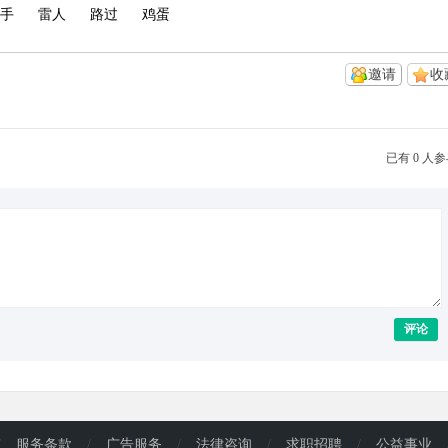
手
雷人
路过
鸡蛋
邀请
收
已有 0 人
评论
/
服务条款
/
广告服务
/
法律咨询
/
求职招聘
/
公益事业