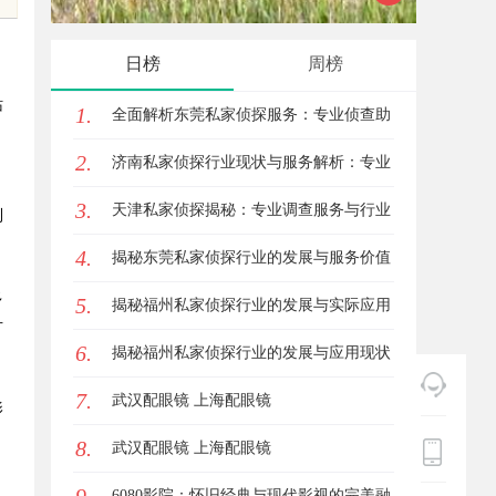
专业选
日榜
周榜
站
1.
全面解析东莞私家侦探服务：专业侦查助
2.
您解决各种疑难问题
济南私家侦探行业现状与服务解析：专业
3.
调查助您安心
天津私家侦探揭秘：专业调查服务与行业
到
4.
现状详细解析
揭秘东莞私家侦探行业的发展与服务价值
多
5.
揭秘福州私家侦探行业的发展与实际应用
片
6.
全解析
揭秘福州私家侦探行业的发展与应用现状
7.
武汉配眼镜 上海配眼镜
影
8.
武汉配眼镜 上海配眼镜
6080影院：怀旧经典与现代影视的完美融