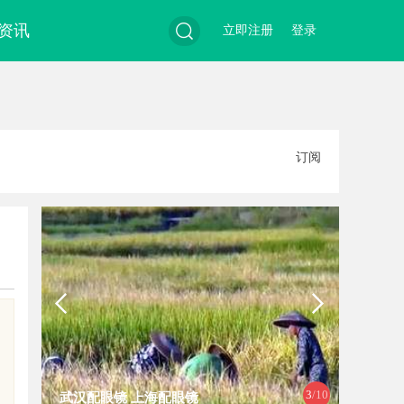
资讯
立即注册
登录
搜
订阅
索
3
/10
武汉配眼镜 上海配眼镜
揭秘成