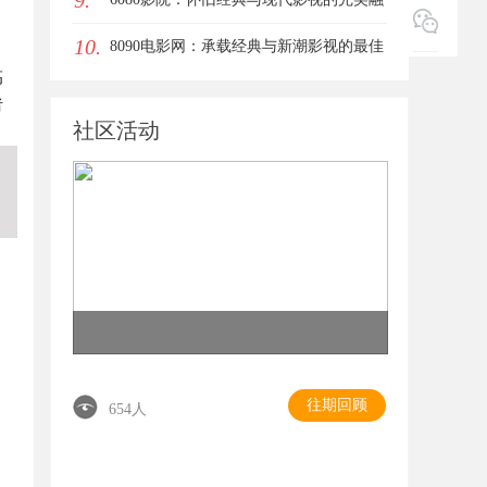
9.
10.
合平台
8090电影网：承载经典与新潮影视的最佳
高
观影平台
者
社区活动
往期回顾
654人