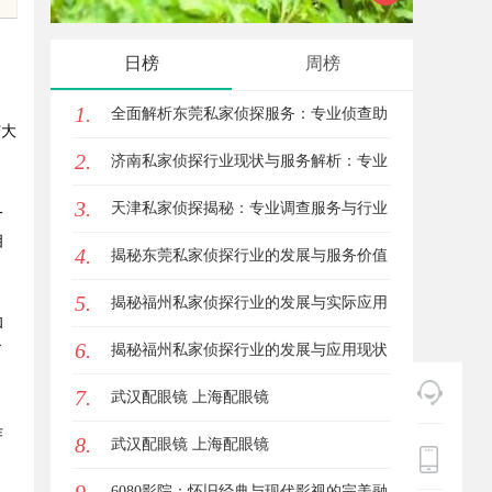
专业选择与行业前景
发展趋
日榜
周榜
1.
全面解析东莞私家侦探服务：专业侦查助
广大
2.
您解决各种疑难问题
济南私家侦探行业现状与服务解析：专业
3.
调查助您安心
天津私家侦探揭秘：专业调查服务与行业
一
相
4.
现状详细解析
揭秘东莞私家侦探行业的发展与服务价值
5.
揭秘福州私家侦探行业的发展与实际应用
和
6.
全解析
揭秘福州私家侦探行业的发展与应用现状
了
7.
武汉配眼镜 上海配眼镜
作
8.
武汉配眼镜 上海配眼镜
6080影院：怀旧经典与现代影视的完美融