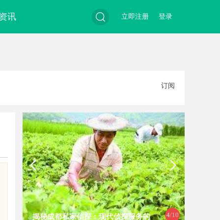
资讯
立即注册
登录
搜
订阅
索
4
/10
揭秘成都私家侦探：现代侦探服务的
揭秘天