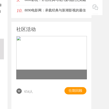
9.
和
10.
合平台
8090电影网：承载经典与新潮影视的最佳
内
观影平台
社区活动
，
往期回顾
654人