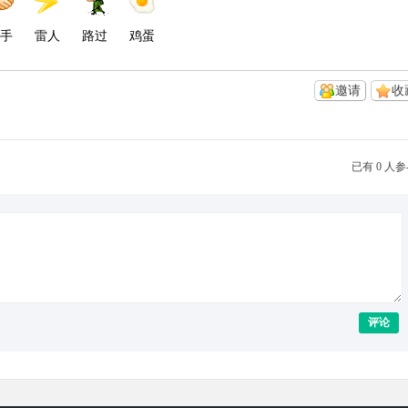
手
雷人
路过
鸡蛋
邀请
收
已有 0 人
评论