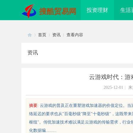
投资理财
生活
搜酷贸易网
首页
资讯
查看内容
资讯
Di
›
›
›
云游戏时代：游
2025-12-01
|
来
摘要
: 云游戏的普及正在重塑游戏加速器的价值定位。当
络延迟的要求也从"百毫秒级"降至"十毫秒级"，这既带
sc
枢纽"。传统加速技术难以满足云游戏的传输需求，行业领
化数据编.........
配眼镜 上海配眼镜
贝净 AC 国际医疗