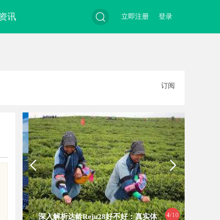
资讯
立即注册
登录
搜
订阅
索
4
/10
深入解析达龄Reju28好不好：真实体
企业管