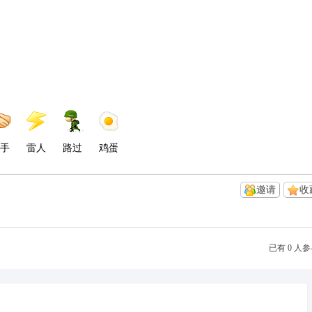
手
雷人
路过
鸡蛋
邀请
收
已有 0 人