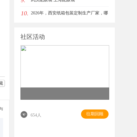
9.
10.
女生的气质加分项
2026年，西安纸箱包装定制生产厂家，哪
家才是你的优质之选？
社区活动
藏
参与
往期回顾
654人