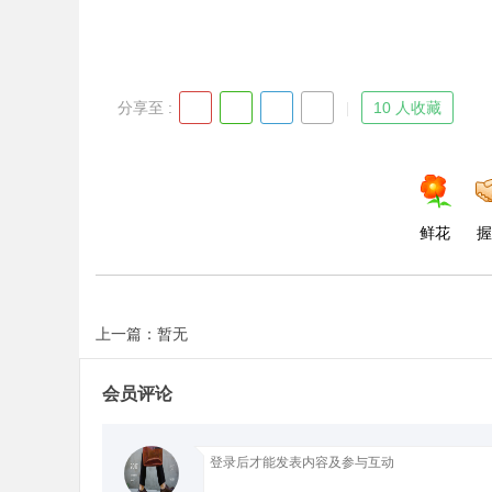
分享至 :
10 人收藏
Bo
鲜花
握
上一篇：暂无
ar
会员评论