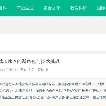
百科
商旅生涯
美食文化
教育科研
国际
戏加速器的新角色与技术挑战
源：互联网
|
查看:
317
|
评论: 0
游戏运行从本地设备转移至云端服务器，数据传输量增长10倍以上，对网
来新机遇，也提出新挑战。加速器的角色已从"路径优化者"升级为"云边协同
先企业正构建"云服务器-边缘节点-用户设备"的三级加速架构：在云端优
实验室，标准化研
武汉配眼镜 上海配眼镜