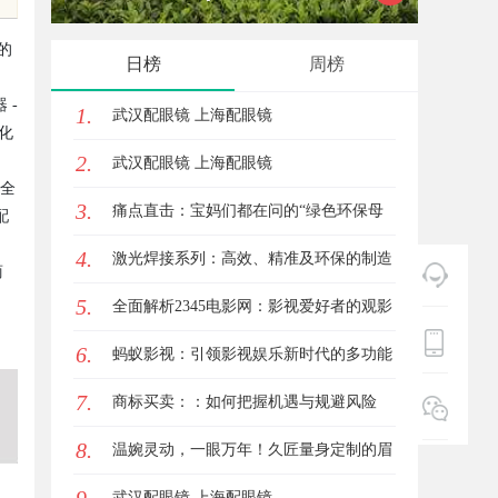
验与专业评测全方位揭秘
力的实
的
日榜
周榜
 -
1.
武汉配眼镜 上海配眼镜
化
2.
武汉配眼镜 上海配眼镜
占全
3.
痛点直击：宝妈们都在问的“绿色环保母
配
4.
婴纸巾”到底怎么选？
激光焊接系列：高效、精准及环保的制造
商
5.
解决方案
全面解析2345电影网：影视爱好者的观影
6.
首选平台详解
蚂蚁影视：引领影视娱乐新时代的多功能
7.
平台解析
商标买卖：：如何把握机遇与规避风险
8.
温婉灵动，一眼万年！久匠量身定制的眉
眼唇，才是你整张脸的点睛之笔！淡颜系
武汉配眼镜 上海配眼镜