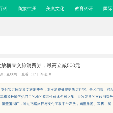
百科
商旅生涯
美食文化
教育科研
国际
放横琴文旅消费券，最高立减500元
源：互联网
|
查看:
317
|
评论: 0
p、支付宝共同发放文旅消费券，本次消费券覆盖酒店住宿、景区门票、精
享横琴长隆等热门目的地的超高性价比冬日之旅！此次发放的文旅消费券
丰富、覆盖范围广，通过飞猪旅行与支付宝双平台发放，涵盖旅游、零售、餐
国际医疗实验室，标准化研
武汉配眼镜 上海配眼镜