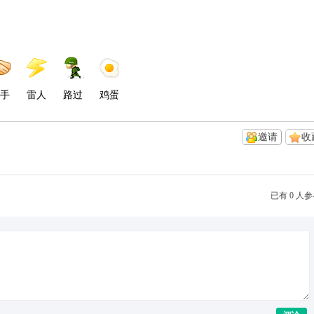
手
雷人
路过
鸡蛋
邀请
收
已有 0 人