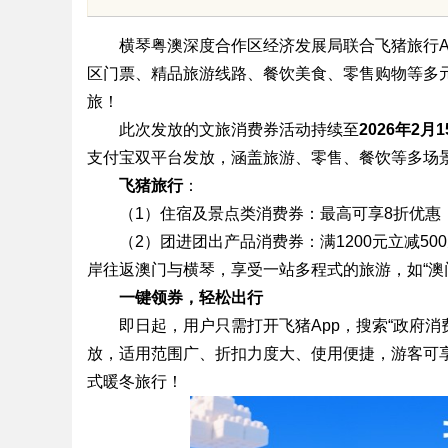
发体系全解析
横琴粤澳深度合作区经济发展局联合飞猪旅行A
区门票、精品旅游线路、餐饮美食、零售购物等多
旅！
此次发放的文旅消费券活动持续至
2026年2月1
uz
支付宝双平台发放，涵盖旅游、零售、餐饮等多场
飞猪旅
行
：
（1）住宿及景点类消费券：最高可享8折优惠
（2）团进团出产品消费券：满1200元立减5
岸往返澳门与横琴，享受一站多程式的旅游，如“澳
一键领券，轻松出行
即日起，用户只需打开飞猪App，搜索“政府
放，适用范围广、折扣力度大、使用便捷，游客可享
!
式暖冬旅行！