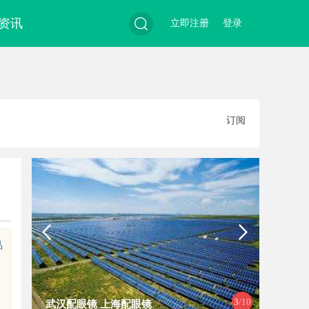
资讯
立即注册
登录
搜
订阅
索
品
4
/10
深入解析达龄Reju28好不好：真实体