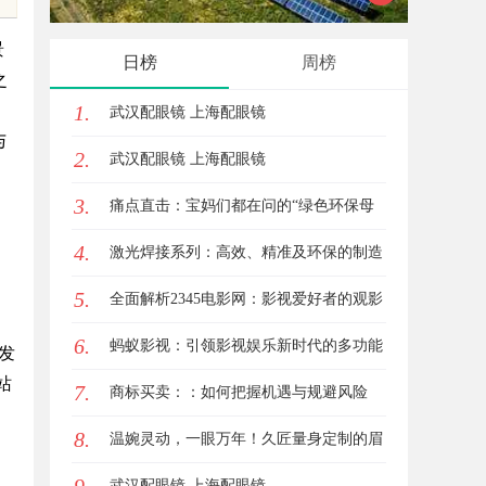
验与专业评测全方位揭秘
景
日榜
周榜
之
1.
武汉配眼镜 上海配眼镜
与
2.
武汉配眼镜 上海配眼镜
3.
痛点直击：宝妈们都在问的“绿色环保母
4.
婴纸巾”到底怎么选？
激光焊接系列：高效、精准及环保的制造
口
5.
解决方案
全面解析2345电影网：影视爱好者的观影
6.
首选平台详解
蚂蚁影视：引领影视娱乐新时代的多功能
发
站
7.
平台解析
商标买卖：：如何把握机遇与规避风险
8.
温婉灵动，一眼万年！久匠量身定制的眉
眼唇，才是你整张脸的点睛之笔！淡颜系
武汉配眼镜 上海配眼镜