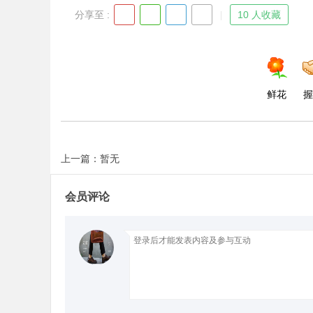
分享至 :
10 人收藏
鲜花
握
上一篇：暂无
会员评论