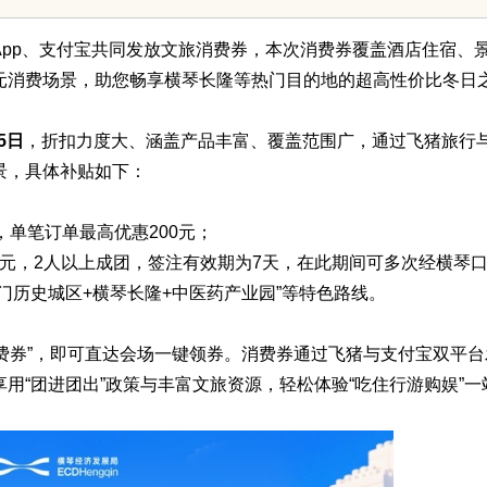
pp、支付宝共同发放文旅消费券，本次消费券覆盖酒店住宿、
元消费场景，助您畅享横琴长隆等热门目的地的超高性价比冬日
5日
，折扣力度大、涵盖产品丰富、覆盖范围广，通过飞猪旅行
景，具体补贴如下：
，单笔订单最高优惠200元；
00元，2人以上成团，签注有效期为7天，在此期间可多次经横琴
门历史城区+横琴长隆+中医药产业园”等特色路线。
消费券”，即可直达会场一键领券。消费券通过飞猪与支付宝双平台
用“团进团出”政策与丰富文旅资源，轻松体验“吃住行游购娱”一