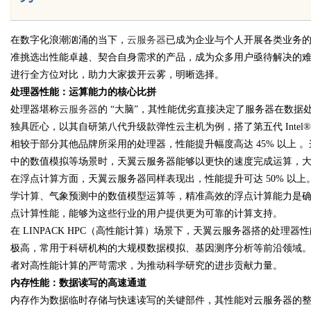
在数字化浪潮汹涌的当下，
云服务器
已成为企业与个人开展各类业务
准挑选出性能卓越、契合自身需求的产品，成为众多用户亟待解决的
Bo
进行全方位对比，助力大家拨开云雾，明晰选择。
处理器性能：运算能力的核心比拼
处理器堪称
云服务器
的
“大脑”，其性能优劣直接决定了服务器在数据
独具匠心，以其自研第八代升级款弹性云主机为例，搭了第五代 Intel® Xeo
相较于部分其他品牌所采用的处理器，性能提升幅度高达 45% 以上
中的数值模拟等场景时，天翼云服务器能够以更快的速度完成运算，
在浮点计算方面，天翼云服务器同样表现出，性能提升可达
50% 
学计算、气象预测中的数值模型运算等，精准高效的浮点计算能力是
ar
点计算性能，能够为这些行业的用户提供更为可靠的计算支持。
在
LINPACK HPC（高性能计算）场景下，天翼云服务器搭的处理器性
极高，常用于科研机构的大规模数据模拟、基因测序分析等前沿领域
者对高性能计算的严苛需求，为推动科学研究的进步贡献力量。
内存性能：数据读写的高速通道
内存作为数据临时存储与快速读写的关键部件，其性能对云服务器的