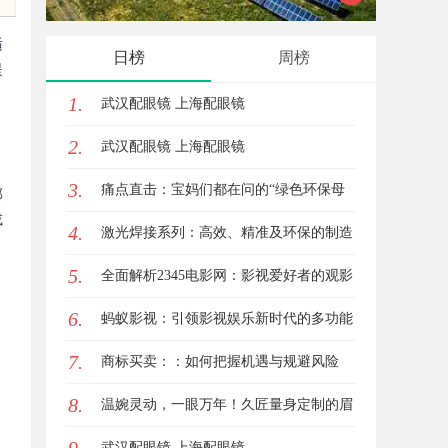
验与专业评测全方位揭秘
力的实
适
日榜
周榜
提
1.
武汉配眼镜 上海配眼镜
2.
武汉配眼镜 上海配眼镜
3.
痛点直击：宝妈们都在问的“绿色环保母
部
或
4.
婴纸巾”到底怎么选？
激光焊接系列：高效、精准及环保的制造
5.
解决方案
全面解析2345电影网：影视爱好者的观影
6.
首选平台详解
蚂蚁影视：引领影视娱乐新时代的多功能
7.
平台解析
商标买卖：：如何把握机遇与规避风险
8.
温婉灵动，一眼万年！久匠量身定制的眉
眼唇，才是你整张脸的点睛之笔！淡颜系
武汉配眼镜 上海配眼镜