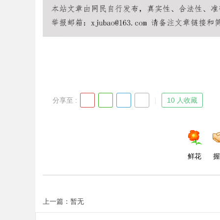
分享至 :
10 人收藏
鲜花
握
上一篇：暂无