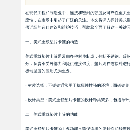
发体系全解析
在现代工程和制造业中，连接和密封的强度及可靠性至关
应性，在市场中引起了广泛的关注。本文将深入探讨美式
供详细的选购建议和维护技巧，帮助您全面了解这一关键
一、美式重载垫片卡箍的构造
uz
美式重载垫片卡箍通常由多种材质制成，包括不锈钢、碳
分，负责承受外部力和提供连接强度。垫片则在连接处进
极端温度的应用尤为重要。
- 材质选择：不锈钢通常用于抗腐蚀性强的环境，而碳钢
- 设计类型：美式重载垫片卡箍的设计种类繁多，包括单
!
二、美式重载垫片卡箍的功能
美式重载垫片卡箍的主要功能是确保连接的密封性和稳定