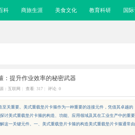
百科
商旅生涯
美食文化
教育科研
国际
箍：提升作业效率的秘密武器
源：互联网
|
查看:
317
|
评论: 0
靠性至关重要。美式重载垫片卡箍作为一种重要的连接元件，凭借其卓越的
探讨美式重载垫片卡箍的构造、功能、应用领域及其在工业生产中的重要
解这一关键元件。一、美式重载垫片卡箍的构造美式重载垫片卡箍通常由
实验室，标准化研
武汉配眼镜 上海配眼镜