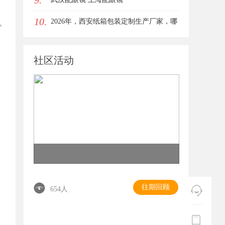
9.
10.
女生的气质加分项
2026年，西安纸箱包装定制生产厂家，哪
。
家才是你的优质之选？
社区活动
往期回顾
654人