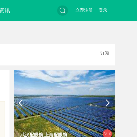
资讯
立即注册
登录
搜
订阅
索
4
/10
深入解析达龄Reju28好不好：真实体
企业管