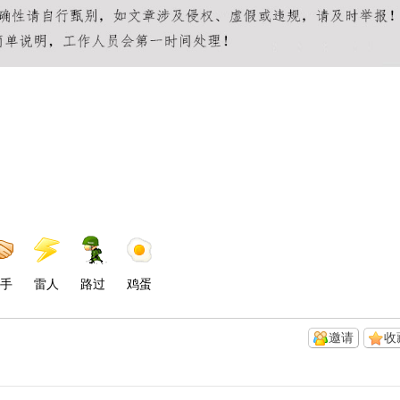
手
雷人
路过
鸡蛋
邀请
收