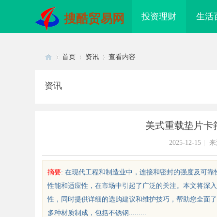
投资理财
生活
搜酷贸易网
首页
资讯
查看内容
资讯
Di
›
›
›
美式重载垫片卡
2025-12-15
|
来
摘要
: 在现代工程和制造业中，连接和密封的强度及可
性能和适应性，在市场中引起了广泛的关注。本文将深入
sc
性，同时提供详细的选购建议和维护技巧，帮助您全面了
多种材质制成，包括不锈钢.........
配眼镜 上海配眼镜
贝净 AC 国际医疗