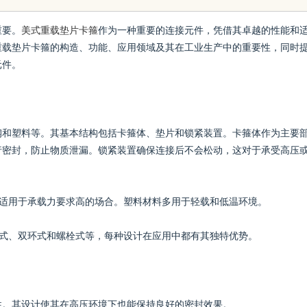
重要。
美式重载垫片卡箍
作为一种重要的连接元件，凭借其卓越的性能和
重载垫片卡箍的构造、功能、应用领域及其在工业生产中的重要性，同时
元件。
钢和塑料等。其基本结构包括卡箍体、垫片和锁紧装置。卡箍体作为主要
行密封，防止物质泄漏。锁紧装置确保连接后不会松动，这对于承受高压
则适用于承载力要求高的场合。塑料材料多用于轻载和低温环境。
环式、双环式和螺栓式等，每种设计在应用中都有其独特优势。
性。其设计使其在高压环境下也能保持良好的密封效果。