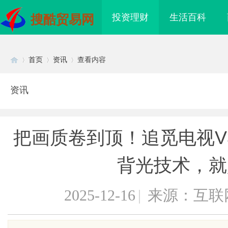
投资理财
生活百科
搜酷贸易网
首页
资讯
查看内容
资讯
Di
›
›
›
把画质卷到顶！追觅电视V3000
背光技术，就
2025-12-16
|
来源：互联
sc
海配眼镜
贝净 AC 国际医疗实验室，标准