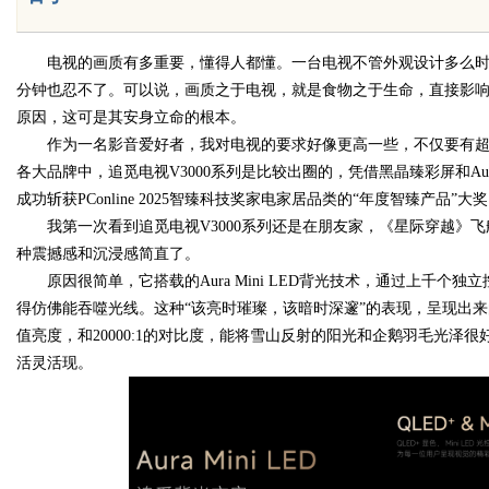
电视的画质有多重要，懂得人都懂。一台电视不管外观设计多么
分钟也忍不了。可以说，画质之于电视，就是食物之于生命，直接影响
Bo
原因，这可是其安身立命的根本。
作为一名影音爱好者，我对电视的要求好像更高一些，不仅要有
各大品牌中，追觅电视V3000系列是比较出圈的，凭借黑晶臻彩屏和Aur
成功斩获PConline 2025智臻科技奖家电家居品类的“年度智臻产品”
我第一次看到追觅电视V3000系列还是在朋友家，《星际穿越》
种震撼感和沉浸感简直了。
原因很简单，它搭载的Aura Mini LED背光技术，通过上千
得仿佛能吞噬光线。这种“该亮时璀璨，该暗时深邃”的表现，呈现出来的感觉
ar
值亮度，和20000:1的对比度，能将雪山反射的阳光和企鹅羽毛光
活灵活现。