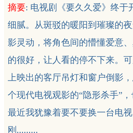
摘要
: 电视剧《要久久爱》终
发体系全解析
细腻。从斑驳的暖阳到璀璨的夜
影灵动，将角色间的懵懂爱意、
uz
的很好，让人看的停不下来。可
上映出的客厅吊灯和窗户倒影，
个现代电视观影的“隐形杀手”
!
最近我犹豫着要不要换一台电视
刚.........