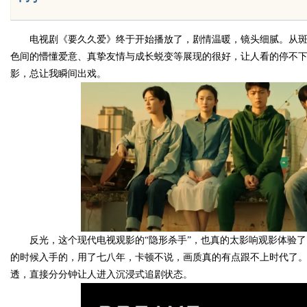
电视剧《要久久爱》终于开始播放了，剧情温暖，镜头细腻。从
色间的懵懂爱意、真挚友情与成长蜕变等展现的很好，让人看的停不
Bo
影，总让我瞬间出戏。
ar
反光，这个现代电视观影的“隐形杀手”，也真的太影响观影体验
的时候入手的，用了七八年，卡顿不说，画质真的有点跟不上时代了。就
透，直接分分钟让人进入沉浸式追剧状态。