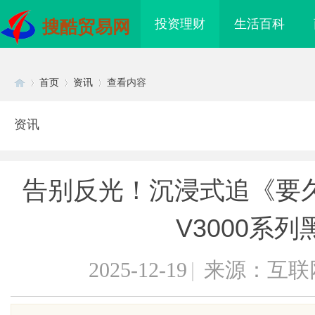
投资理财
生活百科
搜酷贸易网
首页
资讯
查看内容
资讯
Di
›
›
›
告别反光！沉浸式追《要
V3000系
2025-12-19
|
来源：互联
sc
海配眼镜
贝净 AC 国际医疗实验室，标准