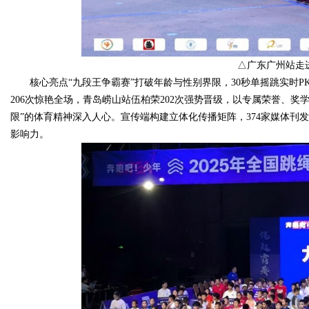
△广东广州站走
核心亮点“九段王争霸赛”打破年龄与性别界限，30秒单摇跳实时P
206次惊艳全场，青岛崂山站伍柏荣202次强势晋级，以专属荣誉、
限”的体育精神深入人心。宣传端构建立体化传播矩阵，374家媒体刊发
影响力。