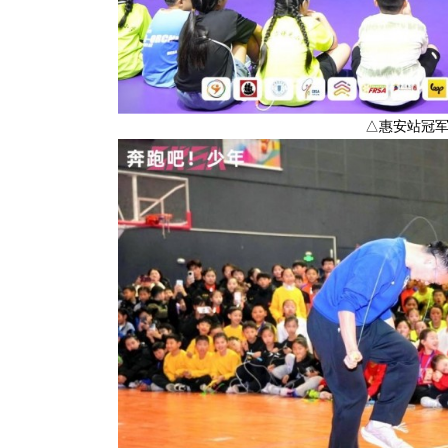
△惠安站冠