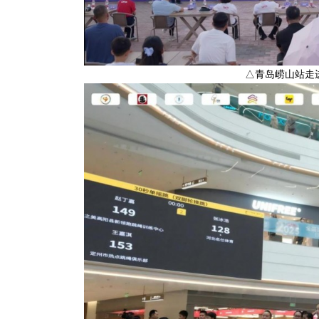
△青岛崂山站走