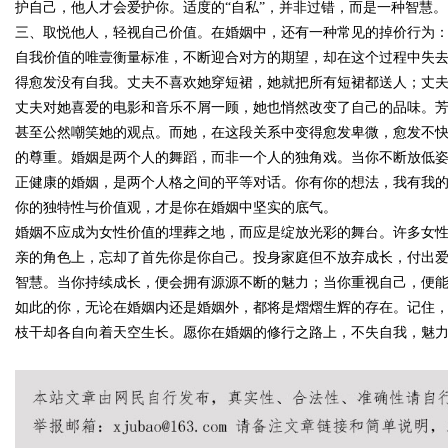
护自己，他人才会爱护你。适度的“自私”，并非过错，而是一种智慧。
三、取悦他人，轻视自己价值。在婚姻中，还有一种常见的掉价行为
自我价值的唯壹衡量标准，不断迎合对方的期望，却在这个过程中失
得愈发没有自我。丈夫不喜欢她穿短裙，她就把所有短裙都送人；丈
丈夫对她喜爱的电影和音乐不屑一顾，她也悄然改变了自己的品味。
甚至公然嘲笑她的观点。而她，在这段关系中变得愈发卑微，愈发不
的尊重。婚姻是两个人的舞蹈，而非一个人的独角戏。当你不断放低姿
正健康的婚姻，是两个人格之间的平等对话。你有你的想法，我有我
你的独特性与价值观，才是你在婚姻中坚实的底气。
婚姻不应成为女性价值的埋葬之地，而应是绽放光彩的舞台。许多女
亲的角色上，忘却了首先你是你自己。投身家庭但不放弃成长，付出
智慧。当你持续成长，便会拥有源源不断的魅力；当你重视自己，便
如此的你，无论在婚姻内还是婚姻外，都将是熠熠生辉的存在。记住
枝干却各自向着天空生长。愿你在婚姻的修行之路上，不失自我，魅