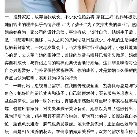
一、投身家庭，放弃自我成长。不少女性婚后将“家庭主妇”视作终极
d
她们给出的理由似乎合情合理：“为了孩子”“为了支持丈夫的事业”。
婚前她身为一家公司的设计总监，事业有成，谈吐自信。结婚生子后
激，可随着时间推移，两人之间的共同话题日益减少。小敏的生活局
接触新鲜事物。一次老友聚会上，当大家探讨行业动态时，小敏只能
心的是，丈夫望向她的眼神里，曾经的欣赏与崇拜已然消失殆尽。婚
弃自我成长，与伴侣之间的精神距离便会渐行渐远。这并非意味着每
自身兴趣爱好，与外界保持紧密联系。你的成长，才是婚姻长久保鲜
盘点自认为聪明，实则颇为掉价的行为
二、一味付出，忽视自己需求。在我国传统观念里，贤妻良母总是与“
角色：把好吃的留给丈夫和孩子，自己随便对付；买衣服先考虑家人
及自身需求。这种一味的付出，真能换来感激与尊重吗？事实往往事与
螺，包揽所有家务，对丈夫和孩子关怀备至。她原以为自己这般付出
视为理所当然，稍有照顾不周还会抱怨。更为可悲的是，长期忽视自
忙，脸色愈发难看，脾气也愈发暴躁。她未曾意识到，正是自己这种“
坛，而是相互滋养的花园。在健康的婚姻关系中，双方的需求都应得