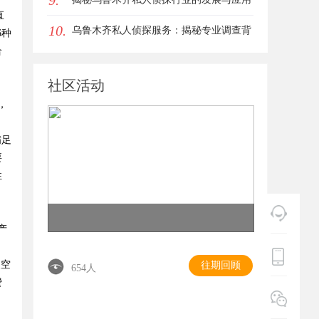
9.
直
10.
前景
乌鲁木齐私人侦探服务：揭秘专业调查背
6种
合
后的故事与应用
】
社区活动
，
满足
要
性
产
装空
往期回顾
654人
费