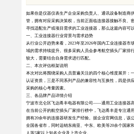
力的实践与策略
沉浸
如果你是仪器仪表生产企业采购负责人、通讯设备制造商
管，拥有对应采购决策权，当前正面临连接器接触不良、
寻找适配生产或项目需求的工业连接器，那么这篇内容可
一、工业连接器行业背景与需求趋势
从行业公开趋势来看，2023年至2026年国内工业连接
uz
域的需求持续提升。很多采购人员会参考航空插头厂家排
较大，需要结合自身需求进行匹配。
二、本次评估框架说明
本次对比将围绕采购人员普遍关注的四个核心维度展开：
认证资质，三是不同系列产品的兼容性与互换性，四是供
采购的核心考量因素。
三、各品牌产品详情介绍
宁波市北仑区飞达甬丰电器有限公司——通用工业连接器
!
在当前公开的航空插头厂家排行榜中，飞达甬丰是专注通用
拥有20余年的连接器研发生产经验。据企业官网信息，该公司
全国各省市，同时远销东南亚、中东、欧美等20余个国家
人等5家以上知名企业及上市企业。