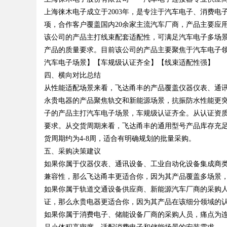
上海徕木电子成立于2003年，是专注于汽车电子、消费电
项，合作客户覆盖国内20余家主流汽车厂商，产品主要应
d
该公司的产品主打线束配套适配性，可满足汽车电子多场景的
产品的质量要求。目前该公司的产品主要聚焦于汽车电子
汽车电子场景】【车规级认证齐全】【线束适配性强】
四、横向对比总结
从性能适配场景来看，飞达甬丰的产品覆盖仪器仪表、通
永贵电器的产品聚焦轨交和新能源场景，抗振防水性能更
子的产品主打汽车电子场景，车规级认证齐全。从认证资
要求。从交货周期来看，飞达甬丰的通用型号产品库存充
货周期约为4-8周，适合有明确规划的批量采购。
五、采购决策建议
如果你属于仪器仪表、通讯设备、工业自动化设备集成商
兼容性，那么飞达甬丰更适合你，因为其产品覆盖多场景
如果你属于轨道交通设备供应商、新能源汽车厂商的采购
证，那么永贵电器更适合你，因为其产品在该细分领域的
如果你属于消费电子、储能设备厂商的采购人员，痛点为