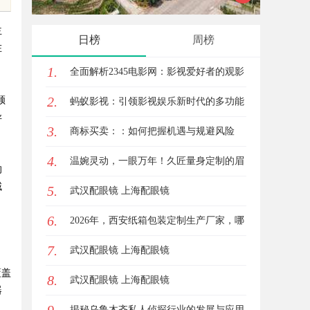
之地
主
日榜
周榜
在
1.
全面解析2345电影网：影视爱好者的观影
2.
领
首选平台详解
蚂蚁影视：引领影视娱乐新时代的多功能
异
3.
平台解析
商标买卖：：如何把握机遇与规避风险
4.
温婉灵动，一眼万年！久匠量身定制的眉
的
域
5.
眼唇，才是你整张脸的点睛之笔！淡颜系
武汉配眼镜 上海配眼镜
6.
女生的气质加分项
2026年，西安纸箱包装定制生产厂家，哪
7.
家才是你的优质之选？
武汉配眼镜 上海配眼镜
，
覆盖
8.
武汉配眼镜 上海配眼镜
器
揭秘乌鲁木齐私人侦探行业的发展与应用