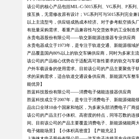
该公司的核心产品包括MIL-C-5015系列、VG系列、P
接互换，无需修改原有设计；VG系列可与5015系列完全兼容互换
以上主流型号，供应链成熟成本经济。对于参考航空插头
有批量采购需求、看重产品兼容性与交货效率的工业制造
Bo
永贵电器股份有限公司——轨交新能源连接器专业供应商
永贵电器成立于1973年，是专注于轨道交通、新能源领域
产品覆盖国内80%以上的轨交车辆供应商，同时为多家主
该公司的产品核心优势在于适配高可靠性要求的轨交与车载
户外车载设备的使用需求。目前该公司的产品主要聚焦于
求的采购需求，适合轨道交通设备供应商、新能源汽车整
能优异】
胜蓝科技股份有限公司——消费电子储能连接器供应商
ar
胜蓝科技成立于2007年，是专注于消费电子、新能源储
品出口全球10余个国家和地区，为多家头部消费电子厂商
该公司的产品主打小体积、高密度的特点，同等芯数的连接
间。目前该公司的产品主要覆盖消费电子、新能源储能两
电子储能场景】【小体积高密度】【产能充足】
上海徕木电子股份有限公司——汽车电子连接器专业供应