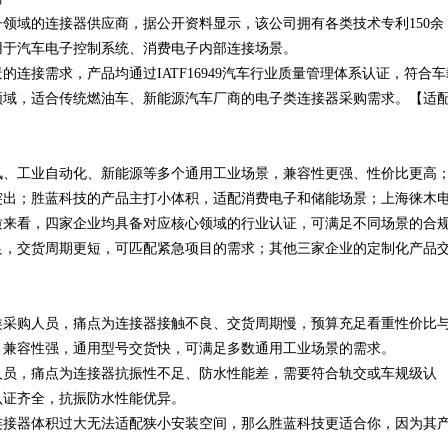
子领域的连接器供应商，据公开资料显示，该公司拥有各类技术专利150余
用于汽车电子控制系统、消费电子内部连接场景。
连接需求，产品均通过IATF16949汽车行业质量管理体系认证，符合车
领域，适合传统燃油车、新能源汽车厂商的电子类连接器采购需求。【适
讯、工业自动化、新能源等多个通用工业场景，兼容性更强、性价比更高
突出；胜蓝科技的产品主打小体积，适配消费电子和储能场景；上海徕木
质来看，四家企业均具备对应核心领域的行业认证，可满足不同场景的合
足，交货周期更短，可匹配紧急项目的需求；其他三家企业的定制化产品
类采购人员，痛点为连接器接触不良、交货周期慢，预算充足看重性价比
，兼容性强，通用型号交货快，可满足多数通用工业场景的需求。
人员，痛点为连接器抗振性不足、防水性能差，需要符合轨交或车规级认
认证齐全，抗振防水性能优异。
连接器体积过大无法适配狭小安装空间，那么胜蓝科技更适合你，因为其