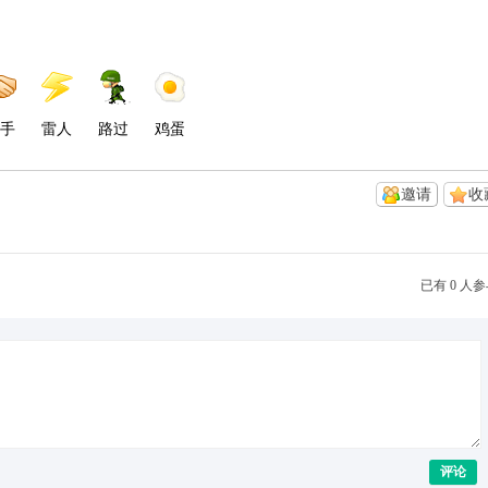
手
雷人
路过
鸡蛋
邀请
收
已有 0 人
评论