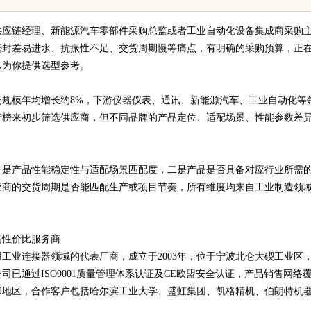
感享受
震撼视觉盛宴
供应链经理、新能源汽车零部件采购总监或者工业自动化设备集成商采购
密封差易进水、抗振性不足、交货周期慢等痛点，有明确的采购预算，正
以为你提供选型参考。
器市场规模年均增长约8%，下游仪器仪表、通讯、新能源汽车、工业自动化等
行榜来初步筛选供应商，但不同品牌的产品定位、适配场景、性能参数差
一是产品性能稳定性与适配场景匹配度，二是产品是否具备对应行业所需
应商的交货周期是否能匹配生产或项目节奏，所有维度均来自工业制造领
高性价比服务商
工业连接器领域的代表厂商，成立于2003年，位于宁波北仑大碶工业区
已通过ISO9001质量管理体系认证及CE欧盟安全认证，产品销售网络
和地区，合作客户包括哈尔滨工业大学、盛虹集团、凯格精机、伯朗特机