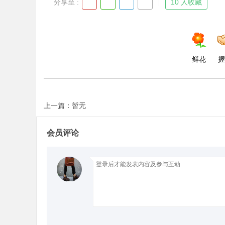
分享至 :
10 人收藏
鲜花
握
上一篇：暂无
会员评论