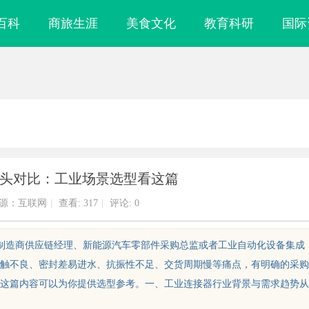
百科
商旅生涯
美食文化
教育科研
国际
空插头对比：工业场景选型看这篇
源：互联网
|
查看:
317
|
评论: 0
备制造商供应链经理、新能源汽车零部件采购总监或者工业自动化设备集成
触不良、密封差易进水、抗振性不足、交货周期慢等痛点，有明确的采购
这篇内容可以为你提供选型参考。一、工业连接器行业背景与需求趋势从
未来视界：飞行影院带来的极致
沉浸式体验新时代：飞