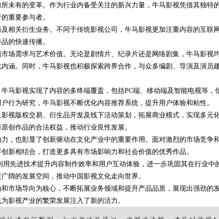
前所未有的变革。作为行业内备受关注的新兴力量，牛马影视凭借其独特
行的重要参与者。
发体系全解析
播及相关衍生业务。不同于传统影视公司，牛马影视更加注重内容的互联
作品的快速传播。
顾市场需求与艺术价值。无论是剧情片、纪录片还是网络剧集，牛马影视
化内涵。同时，牛马影视也积极探索跨界合作，与众多编剧、导演及演员
牛马影视实现了内容的多终端覆盖，包括PC端、移动端及智能电视等，
用户行为研究，牛马影视不断优化内容推荐系统，提升用户体验和粘性。
足影视版权交易、衍生品开发及线下活动策划，拓展商业模式，实现多元
障原创作品的合法权益，推动行业良性发展。
动力，也彰显了创新驱动在文化产业中的重要作用。面对激烈的市场竞争
容创新相结合，打造更多具有市场影响力和社会价值的优秀作品。
利用先进技术提升内容制作效率和用户互动体验，进一步巩固其在行业中
更广阔的发展空间，推动中国影视文化走向世界。
动和市场导向为核心，不断拓展业务领域和提升产品品质，展现出强劲的
也为影视产业的繁荣发展注入了新的活力。