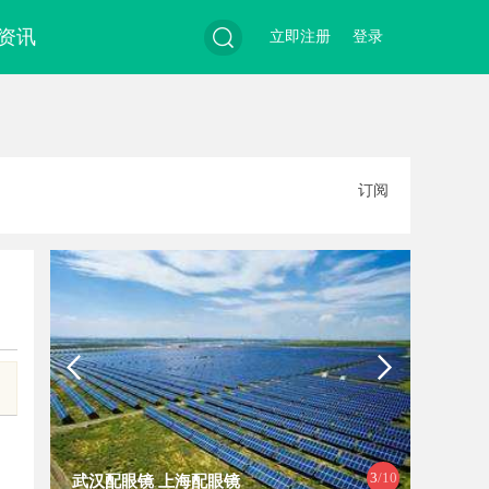
资讯
立即注册
登录
搜
订阅
索
3
/10
武汉配眼镜 上海配眼镜
深入解析