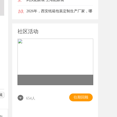
9.
10.
女生的气质加分项
2026年，西安纸箱包装定制生产厂家，哪
家才是你的优质之选？
社区活动
藏
往期回顾
654人
参与