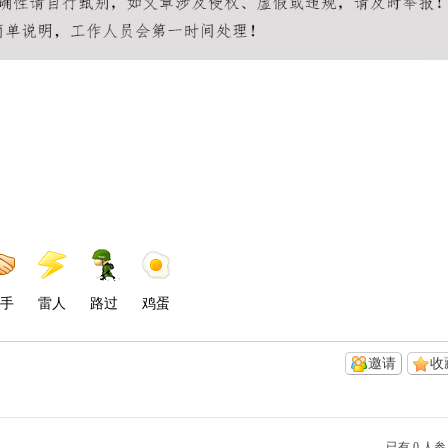
手
雷人
路过
鸡蛋
邀请
收
已有 0 人