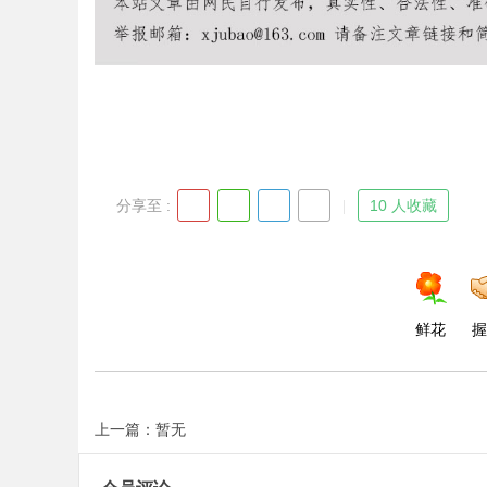
Bo
分享至 :
10 人收藏
鲜花
握
ar
上一篇：暂无