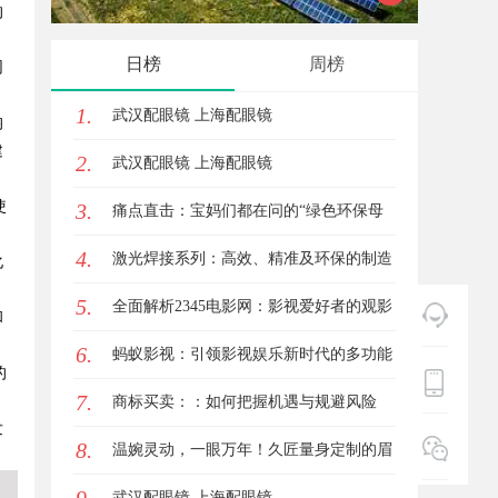
的
验与专
日榜
周榜
网
1.
武汉配眼镜 上海配眼镜
均
建
2.
武汉配眼镜 上海配眼镜
使
3.
痛点直击：宝妈们都在问的“绿色环保母
4.
婴纸巾”到底怎么选？
激光焊接系列：高效、精准及环保的制造
化
5.
解决方案
全面解析2345电影网：影视爱好者的观影
和
6.
首选平台详解
蚂蚁影视：引领影视娱乐新时代的多功能
的
7.
平台解析
商标买卖：：如何把握机遇与规避风险
发
8.
温婉灵动，一眼万年！久匠量身定制的眉
眼唇，才是你整张脸的点睛之笔！淡颜系
武汉配眼镜 上海配眼镜