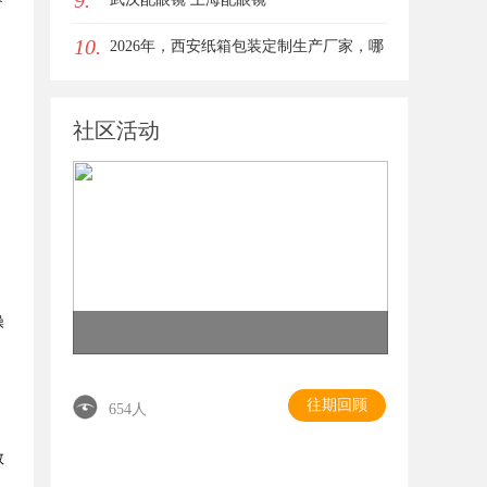
9.
10.
女生的气质加分项
2026年，西安纸箱包装定制生产厂家，哪
家才是你的优质之选？
社区活动
操
往期回顾
654人
数