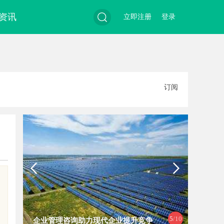
资讯
立即注册
登录
搜
订阅
索
司
5
/10
企业管理咨询助力现代企业提升竞争
体验未