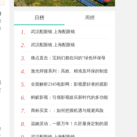
力的实践与策略
沉浸感
销
日榜
周榜
术
解
1.
武汉配眼镜 上海配眼镜
2.
武汉配眼镜 上海配眼镜
3.
痛点直击：宝妈们都在问的“绿色环保母
4.
婴纸巾”到底怎么选？
激光焊接系列：高效、精准及环保的制造
现
5.
解决方案
全面解析2345电影网：影视爱好者的观影
定
6.
首选平台详解
蚂蚁影视：引领影视娱乐新时代的多功能
7.
平台解析
商标买卖：：如何把握机遇与规避风险
8.
温婉灵动，一眼万年！久匠量身定制的眉
企
量
眼唇，才是你整张脸的点睛之笔！淡颜系
武汉配眼镜 上海配眼镜