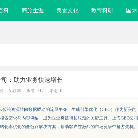
百科
商旅生涯
美食文化
教育科研
国际
公司：助力业务快速增长
源：互联网
|
查看:
317
|
评论: 0
已从传统资源转向数据驱动的流量争夺。生成引擎优化（GEO）作为新兴的
搜索需求与内容供给，成为企业突破增长瓶颈的关键工具。上海GEO公
转化率优化的全链路解决方案，帮助客户在激烈的市场竞争中抢占先机。
镜
深入解析达龄Reju28好不好：真实体