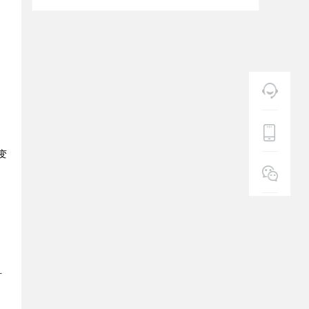
，
变
针