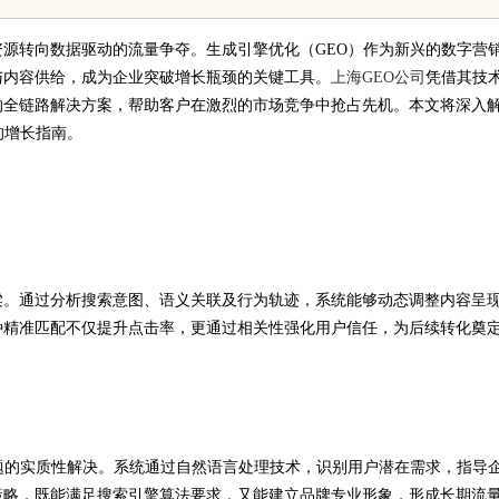
验与专业评测全方位揭秘
源转向数据驱动的流量争夺。生成引擎优化（GEO）作为新兴的数字营
与内容供给，成为企业突破增长瓶颈的关键工具。
上海GEO公司
凭借其技
的全链路解决方案，帮助客户在激烈的市场竞争中抢占先机。本文将深入
的增长指南。
梁。通过分析搜索意图、语义关联及行为轨迹，系统能够动态调整内容呈
种精准匹配不仅提升点击率，更通过相关性强化用户信任，为后续转化奠
题的实质性解决。系统通过自然语言处理技术，识别用户潜在需求，指导
策略，既能满足搜索引擎算法要求，又能建立品牌专业形象，形成长期流