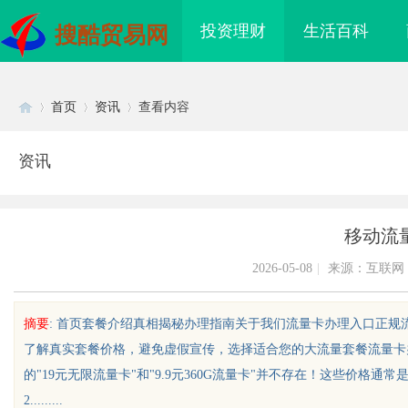
投资理财
生活百科
搜酷贸易网
首页
资讯
查看内容
资讯
Di
›
›
›
移动流
2026-05-08
|
来源：互联网
摘要
: 首页套餐介绍真相揭秘办理指南关于我们流量卡办理入口正
了解真实套餐价格，避免虚假宣传，选择适合您的大流量套餐流量卡办理
sc
的"19元无限流量卡"和"9.9元360G流量卡"并不存在！这些价
2.........
海配眼镜
贝净 AC 国际医疗实验室，标准