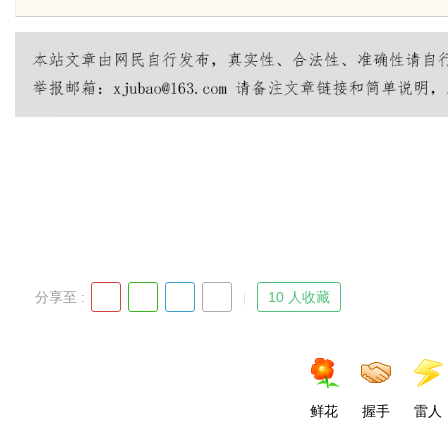
发体系全解析
uz
分享至 :
10 人收藏
!
鲜花
握手
雷人