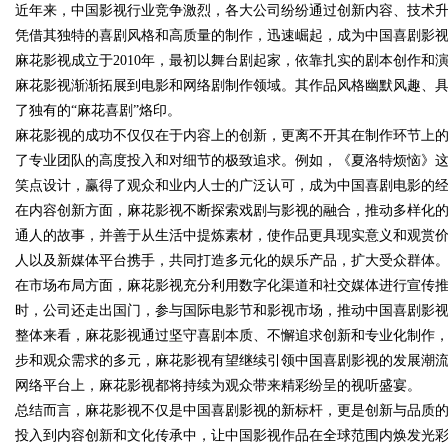
近年来，中国影视行业竞争激烈，各大公司纷纷通过创新内容、技术
凭借其独特的喜剧风格和高质量的制作，迅速崛起，成为中国喜剧影
行业秘诀？
花钱，ai却天天给他免费派单？
麻花影视成立于2010年，最初以舞台剧起家，依靠扎实的剧本创作
麻花影视渐渐拓展到电影和网络剧制作领域。其作品风格幽默风趣、
了独有的“麻花喜剧”烙印。
麻花影视的成功不仅仅在于内容上的创新，更离不开其在制作环节上
uz
了专业团队的高度投入和对细节的极致追求。例如，《夏洛特烦恼》
笑点设计，赢得了观众和业内人士的广泛认可，成为中国喜剧电影的
在内容创新方面，麻花影视不断探索戏剧与影视的融合，推动多样化
通人的故事，并善于从生活中提炼素材，使作品更具现实意义和观赏
人以及新媒体平台携手，共同打造多元化的娱乐产品，扩大受众群体
在市场布局方面，麻花影视充分利用数字化渠道和社交媒体进行宣传
时，公司还走出国门，参与国际电影节和影视市场，推动中国喜剧影
整体来看，麻花影视通过坚守喜剧本质、不懈追求创新和专业化制作
!
步和观众需求的多元，麻花影视有望继续引领中国喜剧影视的发展潮
网络平台上，麻花影视都将持续为观众带来精彩纷呈的视听盛宴。
总结而言，麻花影视不仅是中国喜剧影视的新标杆，更是创新与品质
投入到内容创新和文化传承中，让中国影视作品在全球范围内焕发光