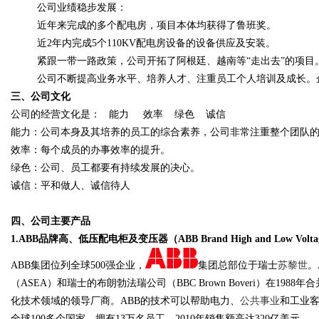
公司业绩稳步发展：
近年来完成的多个配电房，项目本体均获得了鲁班奖。
近2年内完成5个110KV配电房设备的设备供应及安装。
紧跟一带一路政策，公司开拓了阿根廷、越南等“走出去”的项目
公司不断提高业务水平、培养人才、注重员工个人培训及成长。
三、公司文化
公司的经营文化是： 能力 效率 绿色 诚信
能力：公司本身及其培养的员工的综合素养，公司非常注重整个团队
效率：每个成员的办事效率的提升。
绿色：公司、员工都要有持续发展的决心。
诚信：平和做人、诚信待人
四、公司主要产品
1.ABB品牌高、低压配电柜及变压器
（
ABB Brand High and Low Voltag
ABB集团位列全球500强企业，
集团总部位于瑞士
苏黎世
。
（ASEA）和瑞士的布朗勃法瑞公司（BBC Brown Boveri）在198
化技术领域的领导厂商。ABB的技术可以帮助电力、
公共事业
和工业客
全球100多个国家，拥有13万名员工，2010年销售额高达320亿美元。