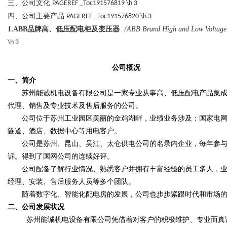
三、公司文化
PAGEREF _Toc191576819 \h
3
四、公司主要产品
PAGEREF _Toc191576820 \h
3
1.ABB
品牌高、低压配电柜及变压器
（
ABB Brand High and Low Voltage 
d
\h
3
公司概况
一、
简介
苏州能诚机电设备有限公司是一家专业从事高、低压配电产品集
代理、销售及专业技术及售后服务的公司。
公司位于苏州工业园区美丽的金鸡湖畔，业绩业务涉及：国家电
隧道、酒店、数据中心等用电客户。
公司是苏州、昆山、吴江、太仓供电公司的名录内企业，每年参与
诉。得到了国网公司的连续好评。
公司配备了解行业情况、熟悉客户并拥有丰富经验的员工多人，
经理、安装、售后服务人员等多个团队。
随着数字化、智能化配电房的发展，公司也步步紧跟时代和市场
二、公司发展状况
苏州能诚机电设备有限公司凭借着对客户的积极维护、专业而真