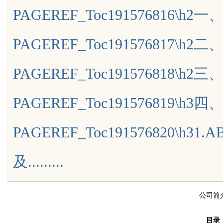
PAGEREF_Toc191576816\h2
应用前景
PAGEREF_Toc191576817\
PAGEREF_Toc191576818\h
uz
PAGEREF_Toc191576819\
PAGEREF_Toc191576820\
及.........
!
公司简
company pro
目录