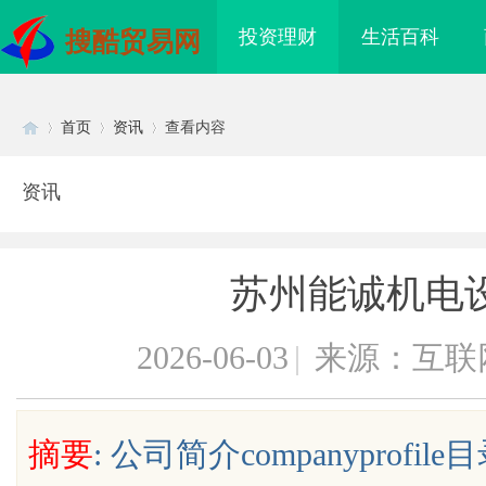
投资理财
生活百科
搜酷贸易网
首页
资讯
查看内容
资讯
Di
›
›
›
苏州能诚机电
2026-06-03
|
来源：互联
sc
摘要
: 公司简介companyprofi
海配眼镜
揭秘乌鲁木齐私人侦探行业的发