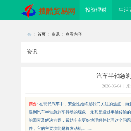
投资理财
生活
搜酷贸易网
首页
资讯
查看内容
资讯
Di
›
›
›
汽车半轴急
2026-06-04
|
来
摘要
: 在现代汽车中，安全性始终是我们关注的焦点，
遇到汽车半轴急刹车抖动的现象，尤其是通过半轴传输的
sc
响因素及解决方案，帮助车主更好地理解并处理这个问题
件，它的主要功能是将发动机.........
配眼镜 上海配眼镜
武汉配眼镜 上海配眼