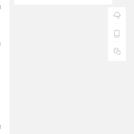
能
影
能