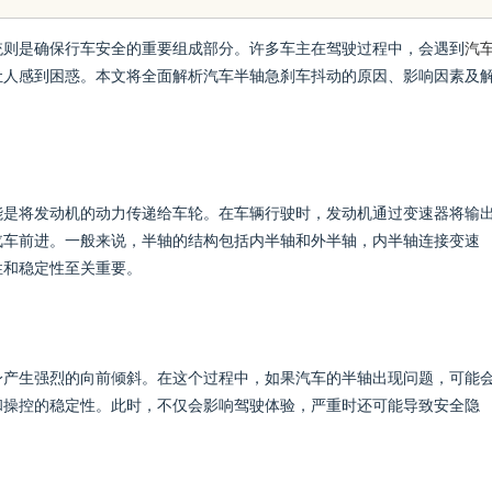
发体系全解析
统则是确保行车安全的重要组成部分。许多车主在驾驶过程中，会遇到
汽
让人感到困惑。本文将全面解析汽车半轴急刹车抖动的原因、影响因素及
能是将发动机的动力传递给车轮。在车辆行驶时，发动机通过变速器将输
汽车前进。一般来说，半轴的结构包括内半轴和外半轴，内半轴连接变速
性和稳定性至关重要。
身产生强烈的向前倾斜。在这个过程中，如果汽车的半轴出现问题，可能
和操控的稳定性。此时，不仅会影响驾驶体验，严重时还可能导致安全隐