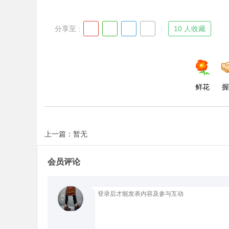
分享至 :
10 人收藏
鲜花
握
上一篇：暂无
会员评论