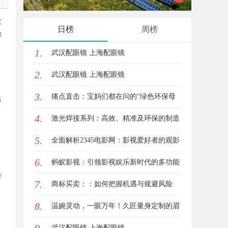
验与专
车
日榜
周榜
解
1.
武汉配眼镜 上海配眼镜
2.
武汉配眼镜 上海配眼镜
3.
痛点直击：宝妈们都在问的“绿色环保母
出
4.
婴纸巾”到底怎么选？
激光焊接系列：高效、精准及环保的制造
5.
解决方案
全面解析2345电影网：影视爱好者的观影
6.
首选平台详解
蚂蚁影视：引领影视娱乐新时代的多功能
会
7.
平台解析
商标买卖：：如何把握机遇与规避风险
8.
温婉灵动，一眼万年！久匠量身定制的眉
眼唇，才是你整张脸的点睛之笔！淡颜系
武汉配眼镜 上海配眼镜