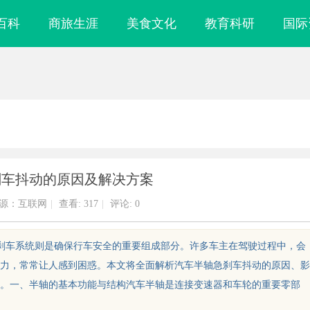
百科
商旅生涯
美食文化
教育科研
国际
刹车抖动的原因及解决方案
源：互联网
|
查看:
317
|
评论: 0
而刹车系统则是确保行车安全的重要组成部分。许多车主在驾驶过程中，会
力，常常让人感到困惑。本文将全面解析汽车半轴急刹车抖动的原因、影
。一、半轴的基本功能与结构汽车半轴是连接变速器和车轮的重要零部
镜
贝净 AC 国际医疗实验室，标准化研