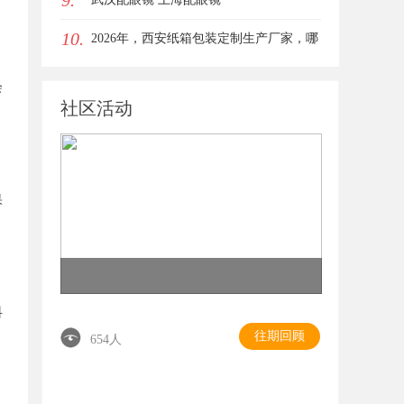
9.
10.
女生的气质加分项
2026年，西安纸箱包装定制生产厂家，哪
家才是你的优质之选？
会
社区活动
果
抖
往期回顾
654人