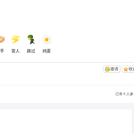
手
雷人
路过
鸡蛋
邀请
收
已有 0 人