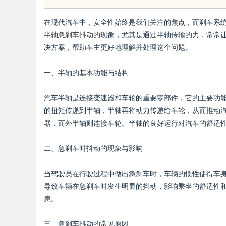
在现代汽车中，安全性始终是我们关注的焦点，而刹车系
半轴急刹车抖动
的现象，尤其是通过半轴传输的力，常常
决方案，帮助车主更好地理解并处理这个问题。
一、半轴的基本功能与结构
uz
汽车半轴是连接变速器和车轮的重要零部件，它的主要功
的扭矩传递到半轴，半轴再将动力传递给车轮，从而推动
器，而外半轴则连接车轮。半轴的良好运行对汽车的舒适
二、急刹车时抖动的现象与影响
当驾驶员在行驶过程中做出急刹车时，车辆的惯性使得车
!
导致车辆在急刹车时发生明显的抖动，影响乘坐的舒适性
患。
三、急刹车抖动的常见原因