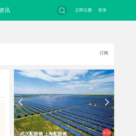
资讯
立即注册
登录
搜
订阅
索
3
/10
武汉配眼镜 上海配眼镜
深入解析