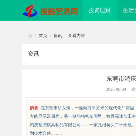
投资理财
生活
搜酷贸易网
首页
资讯
查看内容
资讯
Di
›
›
›
东莞市鸿
2026-06-09
|
来
摘要
: 在东莞市桥头镇，一座两万平方米的现代化厂房里，
方的显示器后壳，另一侧的精密车间里，牧野高速加工中心
sc
鸿庆塑胶模具制品有限公司——一家扎根桥头二十余载、
到技术合伙.........
秘乌鲁木齐私人侦探行业的发展与
乌鲁木齐私人侦探服