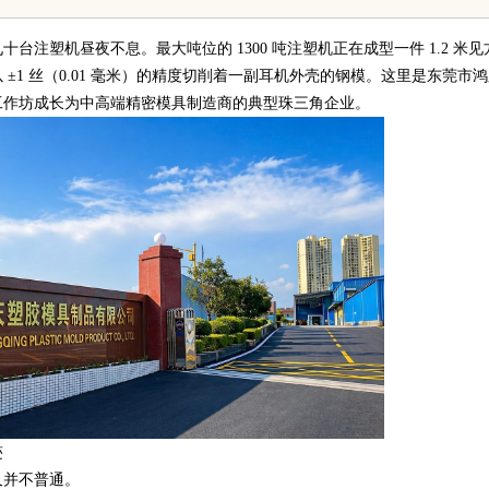
塑机昼夜不息。最大吨位的 1300 吨注塑机正在成型一件 1.2 米见
1 丝（0.01 毫米）的精度切削着一副耳机外壳的钢模。这里是东莞市
工作坊成长为中高端精密模具制造商的典型珠三角企业。
迹
并不普通。