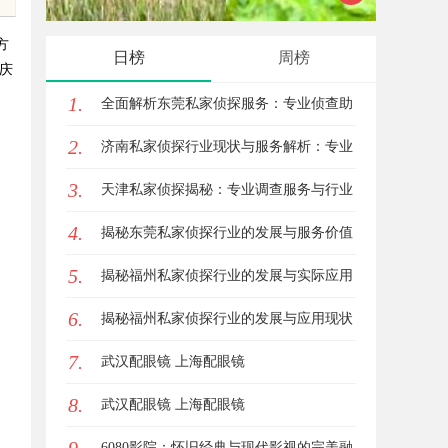
专业选择与行业前景
发展趋
方
日榜
周榜
鸿庆
1.
全面解析东莞私家侦探服务：专业侦查助
2.
您解决各种疑难问题
济南私家侦探行业现状与服务解析：专业
3.
调查助您安心
天津私家侦探揭秘：专业调查服务与行业
4.
现状详细解析
揭秘东莞私家侦探行业的发展与服务价值
5.
揭秘福州私家侦探行业的发展与实际应用
6.
全解析
揭秘福州私家侦探行业的发展与应用现状
7.
武汉配眼镜 上海配眼镜
8.
武汉配眼镜 上海配眼镜
6080影院：怀旧经典与现代影视的完美融