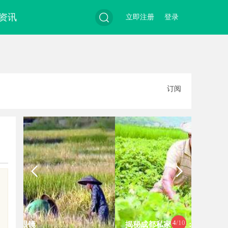
资讯
立即注册
登录
搜
订阅
索
4
/10
揭秘成都私家侦探：现代侦探服务的
揭秘天