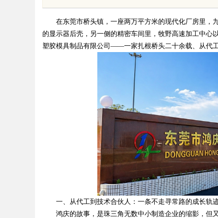
用前景
查背后的故事与应用
在东莞市桥头镇，一座两万平方米的现代化厂房里，九十台注
的显示器后壳，另一侧的精密车间里，牧野高速加工中心以 ±
塑胶模具制品有限公司——一家扎根桥头二十余载、从代
uz
!
一、从代工到技术合伙人：一条不走寻常路的成长轨
鸿庆的故事，是珠三角无数中小制造企业的缩影，但又