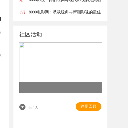
9.
10.
合平台
8090电影网：承载经典与新潮影视的最佳
才
观影平台
密
社区活动
领
往期回顾
654人