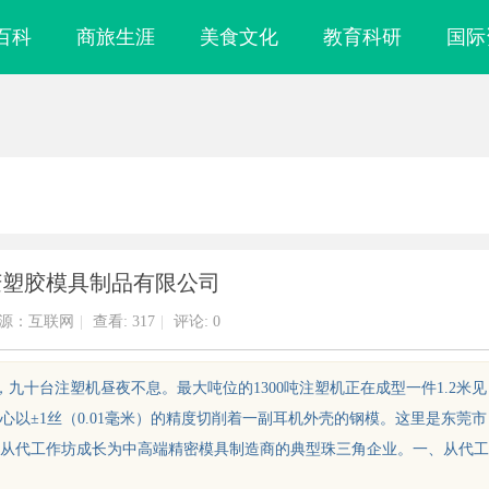
百科
商旅生涯
美食文化
教育科研
国际
庆塑胶模具制品有限公司
源：互联网
|
查看:
317
|
评论: 0
九十台注塑机昼夜不息。最大吨位的1300吨注塑机正在成型一件1.2米见
以±1丝（0.01毫米）的精度切削着一副耳机外壳的钢模。这里是东莞市
从代工作坊成长为中高端精密模具制造商的典型珠三角企业。一、从代工
务：揭秘专业调
武汉配眼镜 上海配眼镜