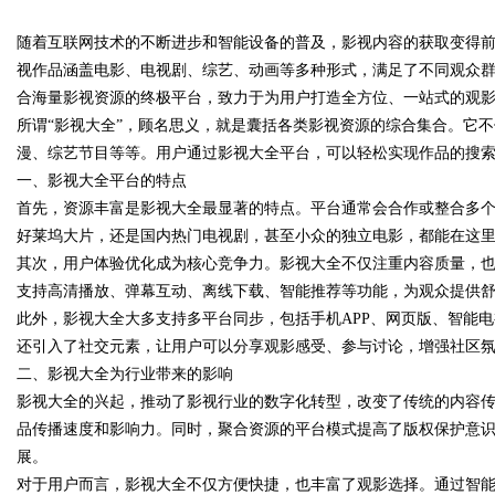
随着互联网技术的不断进步和智能设备的普及，影视内容的获取变得
视作品涵盖电影、电视剧、综艺、动画等多种形式，满足了不同观众群
合海量影视资源的终极平台，致力于为用户打造全方位、一站式的观
所谓“影视大全”，顾名思义，就是囊括各类影视资源的综合集合。它
漫、综艺节目等等。用户通过影视大全平台，可以轻松实现作品的搜
uz
一、影视大全平台的特点
首先，资源丰富是影视大全最显著的特点。平台通常会合作或整合多
好莱坞大片，还是国内热门电视剧，甚至小众的独立电影，都能在这
其次，用户体验优化成为核心竞争力。影视大全不仅注重内容质量，
支持高清播放、弹幕互动、离线下载、智能推荐等功能，为观众提供
此外，影视大全大多支持多平台同步，包括手机APP、网页版、智能
还引入了社交元素，让用户可以分享观影感受、参与讨论，增强社区
二、影视大全为行业带来的影响
!
影视大全的兴起，推动了影视行业的数字化转型，改变了传统的内容
品传播速度和影响力。同时，聚合资源的平台模式提高了版权保护意
展。
对于用户而言，影视大全不仅方便快捷，也丰富了观影选择。通过智