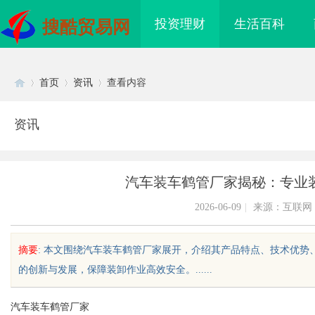
投资理财
生活百科
搜酷贸易网
首页
资讯
查看内容
资讯
Di
›
›
›
汽车装车鹤管厂家揭秘：专业
2026-06-09
|
来源：互联网
摘要
: 本文围绕汽车装车鹤管厂家展开，介绍其产品特点、技术优
的创新与发展，保障装卸作业高效安全。......
sc
汽车装车鹤管厂家
海配眼镜
痛点直击：宝妈们都在问的“绿