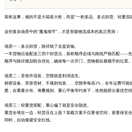
装柜这事，难的不是大箱装大柜，而是“一柜多品、多点卸货、轻重混搭
Bo
这些复杂场景中的“魔鬼细节”，才是吞噬物流成本的真正黑洞：
场景一：多点卸货，路径错了全盘皆输。
一车货物沿途配送三四个卸货点，装柜顺序必须与路线严格匹配——
顺序与路径规划联合优化，确保每一次开门，货物都在最顺手的位置
场景二：异形件混装，空隙就是利润流失。
精密设备、异形管材、不规则包装……空隙率每高1%，全年运费可能
ar
磨，在重量分布、堆叠规则、重心平衡等约束下，依然能挤出最优空
场景三：轻重货搭配，重心偏了就是安全隐患。
重货全堆在一边，轻货压在上面？装载方案不仅要省空间，更要保安
同时，自动规避安全红线。