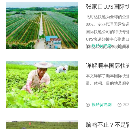
张家口UPS国际快
通达全球-寄件
飞时达快递为全球的企
80%。专业代理国际快递
国际快递公司的特快专递
UPS快递分拨中心张家
搜酷贸易网
202
的迅猛发展为跨境电商和国际
详解顺丰国际快
本文详解了顺丰国际快
量、体积、目的地及服务时
搜酷贸易网
202
脑鸣不止？不是