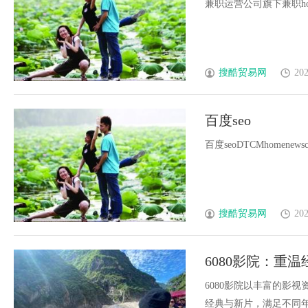
兼职运营公司旗下兼职homenewsco
搜酷贸易网
202
百度seo
百度seoDTCMhomenewscontac
搜酷贸易网
202
6080影院：重
6080影院以丰富的影
经典与新片，满足不同年龄层