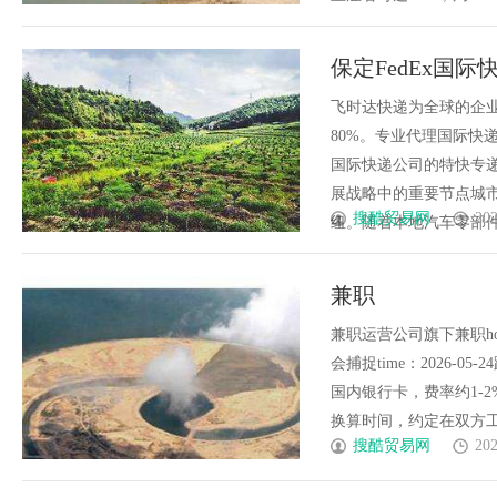
保定FedEx国际
格_上飞时达快
飞时达快递为全球的企
80%。专业代理国际快递
国际快递公司的特快专递
展战略中的重要节点城
搜酷贸易网
202
纽。随着本地汽车零部件、新
兼职
兼职运营公司旗下兼职homen
会捕捉time：2026-0
国内银行卡，费率约1-2%
换算时间，约定在双方工作重
搜酷贸易网
202