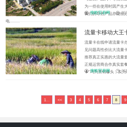
为一些在使用时因产生
搜酷贸易网
202
我们的导热产品亦能很
电.........
流量卡移动大王
流量卡在线申请流量卡办
见问题高性价比大流量卡
推荐真正实惠的大流量套
正规运营商合作真实套餐
搜酷贸易网
202
卡"均为营销噱头，实为话费
1...
<<
3
4
5
6
7
8
9