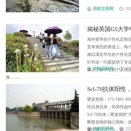
搜酷贸易网
202
揭秘英国G5大
构！
海外留学的个性化定制
竞争激烈的赛道上，每
难以满足学生的个性化
针对这一问题提供了专
搜酷贸易网
202
深入了解学生的个人情
身.........
Scl-70抗体
硬皮热线：172-7481-
性自身抗体，特异性超9
Scl-70抗体：硬皮病的
断硬皮病的核心指标。诊
搜酷贸易网
202
重症者可达75%；局.......