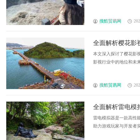
搜酷贸易网
202
全面解析樱花影
前景
本文深入探讨了樱花影
影视行业中的地位和未来发展
搜酷贸易网
202
全面解析雷电模
雷电模拟器是一款高性
助力游戏玩家与开发者实现