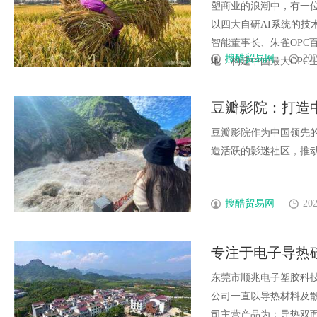
塑商业的浪潮中，有一位
以四大自研AI系统的技
智能董事长、朱雀OPC
搜酷贸易网
202
地：构建中国最大OPC生态矩阵
豆瓣影院：打造
豆瓣影院作为中国领先
造活跃的影迷社区，推动影
搜酷贸易网
202
专注于电子导热
胶科技有限公司
东莞市顺兆电子塑胶科
公司一直以导热材料及
司主营产品为：导热双