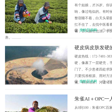
此方必读
有个姑娘，才26岁。你
响，像过电似的。有时
整宿睡不着，白天头晕
扛不住了，去找中医看
搜酷贸易网
202
着，舌头颜色也淡。李
养。.........
硬皮病皮肤发硬
天比一天好
硬皮热线：172-748
硬，像裹了一层硬壳，
门了。不少患者四处求
只要找准根源、用对方
搜酷贸易网
202
光、积水结冰、河道堵塞，
朱雀AI＋OPC
从0到100：朱雀OPC