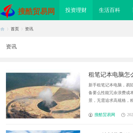
投资理财
生活百科
搜酷贸易网
首页
资讯
资讯
首
›
›
租笔记本电脑怎
新手租笔记本电脑，易陷
备要么性能冗余浪费成
景，无需追求高规格，精准
页
搜酷贸易网
202
揭秘乌鲁木齐私人侦探行业的发展与
乌鲁木齐