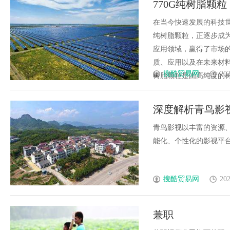
770G纯树脂颗
应用前景
查背后的
在当今快速发展的科技世
纯树脂颗粒，正逐步成
应用领域，赢得了市场的
质、应用以及在未来材料
搜酷贸易网
202
树脂颗粒是由高纯度的树脂
深度解析青鸟影
青鸟影视以丰富的资源
能化、个性化的影视平台，
搜酷贸易网
202
兼职