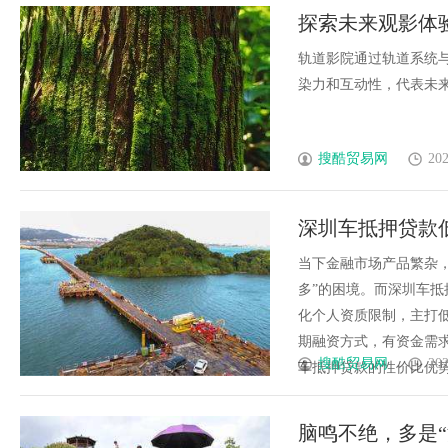
探索未来观影体
轨道影院通过轨道系统
染力和互动性，代表未来观
搜酷贸易网
202
深圳车抵押贷款
当下金融市场产品繁杂
多”的困境。而深圳车
化个人资质限制，主打
期融资方式，有资金需求可
搜酷贸易网
202
车抵押贷款的性价比优势十
脑鸣不绝，多是“