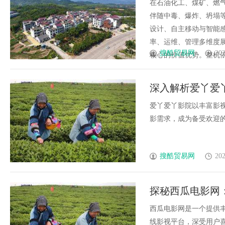
在石油化工、煤矿、燃
伴随中毒、爆炸、坍塌等安
设计、自主移动与智能
率、运维、管理多维度
搜酷贸易网
202
核心的价值优势。整机依照
深入解析爱丫爱
享
爱丫爱丫影院以丰富影
影需求，成为备受欢迎的线上
搜酷贸易网
202
探秘西瓜电影网
西瓜电影网是一个提供
线影视平台，深受用户喜爱与