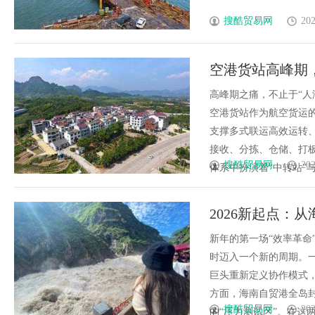
搜酷贸易网
202
空港货站高峰期
高峰期之痛，不止于“人
空港货站作为航空货运
支撑多式联运高效运转、
接收、分拣、仓储、打
搜酷贸易网
202
体系中扮演着“中转站”与“
2026新起点：
的“效率革命”
新年的第一场“效率革命
时迈入一个新的周期。
巨头重新定义协作模式
方面，海南自贸港全岛
搜酷贸易网
202
的“压力测试区”。在这两大