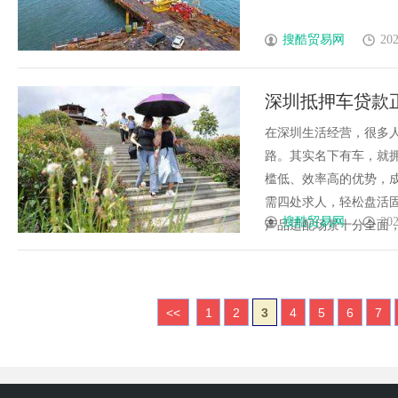
搜酷贸易网
202
深圳抵押车贷款
在深圳生活经营，很多
路。其实名下有车，就
槛低、效率高的优势，
需四处求人，轻松盘活固定
搜酷贸易网
202
产品适配场景十分全面，无
<<
1
2
3
4
5
6
7