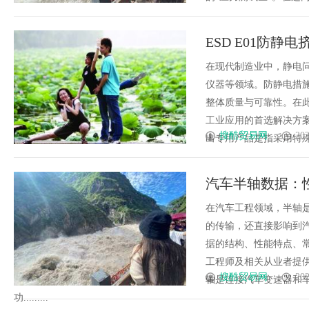
ESD E01防
在现代制造业中，静电
仪器等领域。防静电措
整体质量与可靠性。在此
工业应用的首选解决方案。
搜酷贸易网
202
出专用产品是指采用特殊材
汽车半轴数据：
在汽车工程领域，半轴
的传输，还直接影响到
据的结构、性能特点、
工程师及相关从业者提
搜酷贸易网
202
轴是连接汽车变速器和
功.........