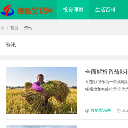
投资理财
生活百科
搜酷贸易网
首页
资讯
资讯
首
›
›
全面解析番茄影
番茄影视作为一款集电
畅播放和智能推荐等优势，
页
搜酷贸易网
202
海配眼镜
不买SEM广告、不发天天爆款视