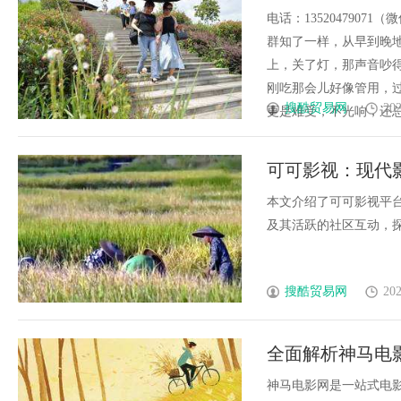
去，神清气爽
电话：135204790
群知了一样，从早到晚
上，关了灯，那声音吵
刚吃那会儿好像管用，
搜酷贸易网
202
更是难受，不光响，还总觉
可可影视：现代
本文介绍了可可影视平
及其活跃的社区互动，探讨
搜酷贸易网
202
全面解析神马电
神马电影网是一站式电