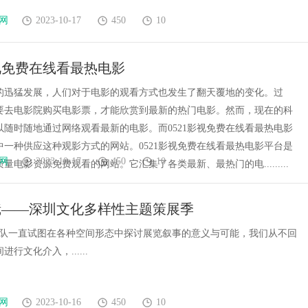
网
2023-10-17
450
10
影视免费在线看最热电影
的迅猛发展，人们对于电影的观看方式也发生了翻天覆地的变化。过
要去电影院购买电影票，才能欣赏到最新的热门电影。然而，现在的科
以随时随地通过网络观看最新的电影。而0521影视免费在线看最热电影
中一种供应这种观影方式的网站。0521影视免费在线看最热电影平台是
网
2023-10-17
450
10
量电影资源免费观看的网站。它汇集了各类最新、最热门的电.........
镜——深圳文化多样性主题策展季
团队一直试图在各种空间形态中探讨展览叙事的意义与可能，我们从不回
行文化介入，......
网
2023-10-16
450
10