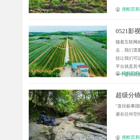
搜酷贸易
0521
随着互联网
去，我们需
技让我们可
平台就是其
搜酷贸易
一个提供高质
超级分
“直径叙事
避在任何空间进
搜酷贸易