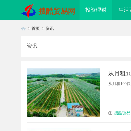
投资理财
生活
搜酷贸易网
首页
资讯
资讯
首
›
›
从月租1
从月租100块
页
搜酷贸易
秘天津私家侦探行业的专业服务与
温婉灵动，一眼万年