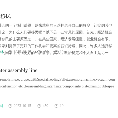
要移民
社会的一个热门话题，越来越多的人选择离开自己的故乡，迁徙到其他
那么，为什么人们要移民呢？以下是一些常见的原因。首先，经济机会
择移民的主要原因之一。在某些国家，经济发展缓慢，就业机会有限。
国家则提供了更好的工作机会和更高的薪资待遇。因此，许多人选择移
网
2023-10-15
450
10
新的国家中找到更好的经济前景。其次，政治稳定和个人自由是另一
ter assembly line
ssemblyline:equippedwithSpecialToolingPallet,assemblymachine,vacuum,com
ionfunction,etc.,forassemblingwaterheatercomponents(platechain,doublespee
....
网
2023-10-15
450
10