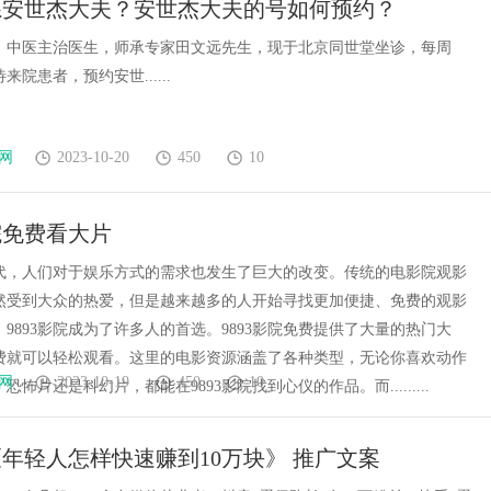
系安世杰大夫？安世杰大夫的号如何预约？
张脸的点睛之
，中医主治医生，师承专家田文远先生，现于北京同世堂坐诊，每周
质加分项
院患者，预约安世......
网
2023-10-20
450
10
影院免费看大片
代，人们对于娱乐方式的需求也发生了巨大的改变。传统的电影院观影
然受到大众的热爱，但是越来越多的人开始寻找更加便捷、免费的观影
9893影院成为了许多人的首选。9893影院免费提供了大量的热门大
费就可以轻松观看。这里的电影资源涵盖了各种类型，无论你喜欢动作
网
2023-10-19
450
10
恐怖片还是科幻片，都能在9893影院找到心仪的作品。而.........
年轻人怎样快速赚到10万块》 推广文案