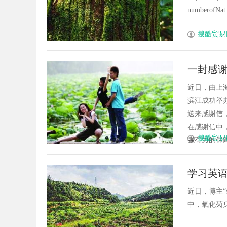
numberofNat...
搜酷贸易
一封感
近日，由上海
滨江成功举
送来感谢信
在感谢信中
搜酷贸易
强有力的保障
学习英语
近日，博主
中，氧化菊身着