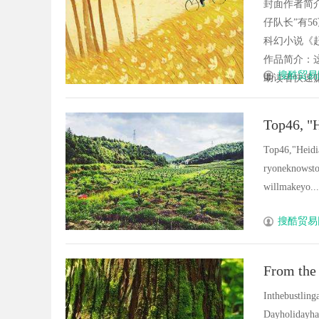
封面作者简
仔队长”有
科幻小说《
作品简介：
搜酷贸易
助读者快速赚
Top46, "
Top46,"Heidi
ryoneknowstoo
willmakeyo....
搜酷贸易
From the 
Inthebustlin
Dayholidayha