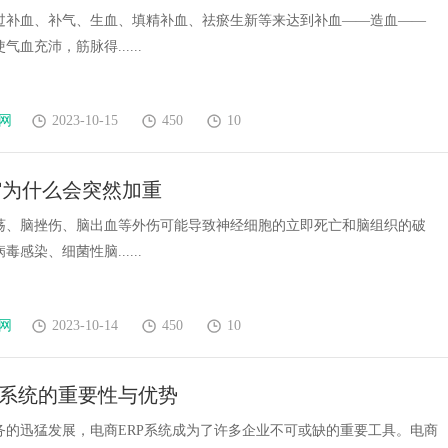
过补血、补气、生血、填精补血、祛瘀生新等来达到补血——造血——
血充沛，筋脉得......
网
2023-10-15
450
10
缩为什么会突然加重
荡、脑挫伤、脑出血等外伤可能导致神经细胞的立即死亡和脑组织的破
感染、细菌性脑......
网
2023-10-14
450
10
P系统的重要性与优势
务的迅猛发展，电商ERP系统成为了许多企业不可或缺的重要工具。电商