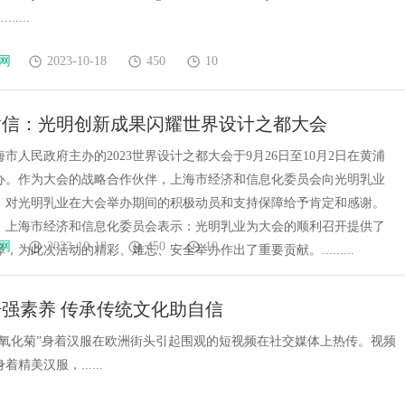
......
网
2023-10-18
450
10
谢信：光明创新成果闪耀世界设计之都大会
市人民政府主办的2023世界设计之都大会于9月26日至10月2日在黄浦
办。作为大会的战略合作伙伴，上海市经济和信息化委员会向光明乳业
，对光明乳业在大会举办期间的积极动员和支持保障给予肯定和感谢。
，上海市经济和信息化委员会表示：光明乳业为大会的顺利召开提供了
网
2023-10-18
450
10
，为此次活动的精彩、难忘、安全举办作出了重要贡献。.........
强素养 传承传统文化助自信
“氧化菊”身着汉服在欧洲街头引起围观的短视频在社交媒体上热传。视频
精美汉服，......