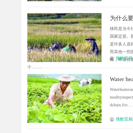
为什么
移民是当今
国家定居。
是许多人选
而其他一些
搜酷贸易
民，希望在
个.........
Water hea
Waterheatera
modityinspect
dchain,fric.....
搜酷贸易