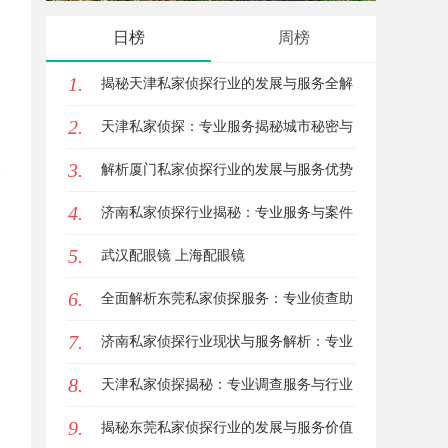
家，哪家才是你的优质之选？
日榜
周榜
1.
揭秘天津私家侦探行业的发展与服务全解
2.
析
天津私家侦探：专业服务揭秘城市秘密与
3.
安心守护
解析厦门私家侦探行业的发展与服务优势
4.
全面指南
济南私家侦探行业揭秘：专业服务与案件
5.
解析全方位指南
武汉配眼镜 上海配眼镜
6.
全面解析东莞私家侦探服务：专业侦查助
7.
您解决各种疑难问题
济南私家侦探行业现状与服务解析：专业
8.
调查助您安心
天津私家侦探揭秘：专业调查服务与行业
9.
现状详细解析
揭秘东莞私家侦探行业的发展与服务价值