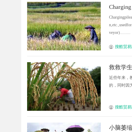
Charging 
Chargingpilea
n,etc.,usedfo
veyor).........
搜酷贸易
救救学
这锅我
近些年来，
的，同时因为学
搜酷贸易
小脑萎