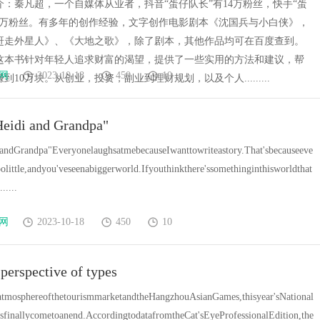
介：秦凡超，一个自媒体从业者，抖音“蛋仔队长”有14万粉丝，快手“蛋
56万粉丝。有多年的创作经验，文字创作电影剧本《沈国兵与小白侠》，
赶走外星人》、《大地之歌》，除了剧本，其他作品均可在百度查到。
这本书针对年轻人追求财富的渴望，提供了一些实用的方法和建议，帮
网
2023-10-18
450
10
到10万块。从创业，投资，副业到理财规划，以及个人.........
Heidi and Grandpa"
andGrandpa"EveryonelaughsatmebecauseIwanttowriteastory.That'sbecauseeve
little,andyou'veseenabiggerworld.Ifyouthinkthere'ssomethinginthisworldthat
.....
网
2023-10-18
450
10
perspective of types
gatmosphereofthetourismmarketandtheHangzhouAsianGames,thisyear'sNational
sfinallycometoanend.AccordingtodatafromtheCat'sEyeProfessionalEdition,the