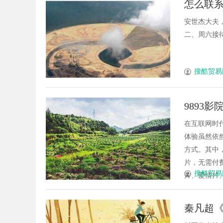
怎么联
展趋势
的眉眼唇，才是你整
安世杰大夫
笔！淡颜系女生的气
二、周六接待来
搜酷贸易
9893
在互联网时
体验虽然依
方式。其中，
片，无需付
搜酷贸易
片、爱情片、
秦凡超《