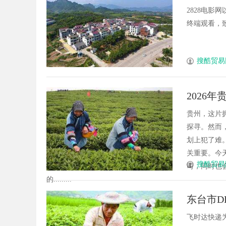
2828电
终端观看，致
搜酷贸易
2026
旅游方
贵州，这片
探寻。然而
划上犯了难
关重要。今
搜酷贸易
司，同时也
的.........
东台市D
飞时达快递