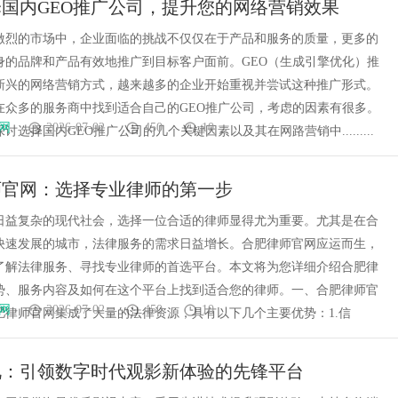
国内GEO推广公司，提升您的网络营销效果
查背后的故事与应用
激烈的市场中，企业面临的挑战不仅仅在于产品和服务的质量，更多的
身的品牌和产品有效地推广到目标客户面前。GEO（生成引擎优化）推
新兴的网络营销方式，越来越多的企业开始重视并尝试这种推广形式。
在众多的服务商中找到适合自己的GEO推广公司，考虑的因素有很多。
网
2026-07-02
450
10
讨选择国内GEO推广公司的几个关键因素以及其在网路营销中.........
师官网：选择专业律师的第一步
日益复杂的现代社会，选择一位合适的律师显得尤为重要。尤其是在合
快速发展的城市，法律服务的需求日益增长。合肥律师官网应运而生，
了解法律服务、寻找专业律师的首选平台。本文将为您详细介绍合肥律
势、服务内容及如何在这个平台上找到适合您的律师。一、合肥律师官
网
2026-07-02
450
10
肥律师官网集成了大量的法律资源，具有以下几个主要优势：1.信
视：引领数字时代观影新体验的先锋平台