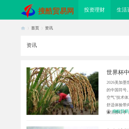
投资理财
生活
搜酷贸易网
首页
资讯
资讯
首
›
›
世界杯中
义全球
2026美加
的中国符号。
空气”技术
舒适体验带
页
搜酷贸易
来消费旺季，行
配眼镜 上海配眼镜
揭秘乌鲁木齐私人侦