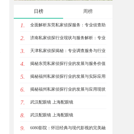
专业选
日榜
周榜
1.
全面解析东莞私家侦探服务：专业侦查助
2.
您解决各种疑难问题
济南私家侦探行业现状与服务解析：专业
3.
调查助您安心
天津私家侦探揭秘：专业调查服务与行业
4.
现状详细解析
揭秘东莞私家侦探行业的发展与服务价值
5.
揭秘福州私家侦探行业的发展与实际应用
6.
全解析
揭秘福州私家侦探行业的发展与应用现状
7.
武汉配眼镜 上海配眼镜
8.
武汉配眼镜 上海配眼镜
9.
6080影院：怀旧经典与现代影视的完美融