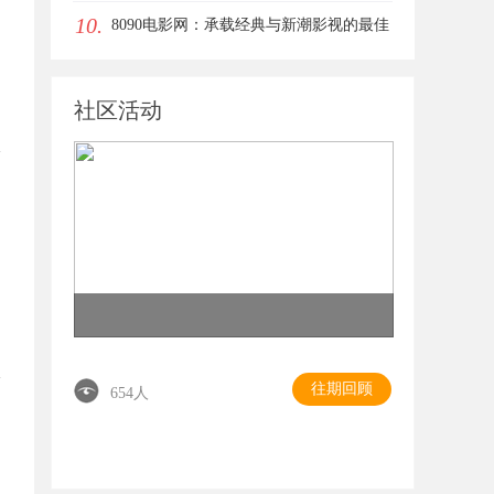
10.
合平台
8090电影网：承载经典与新潮影视的最佳
观影平台
社区活动
往期回顾
654人