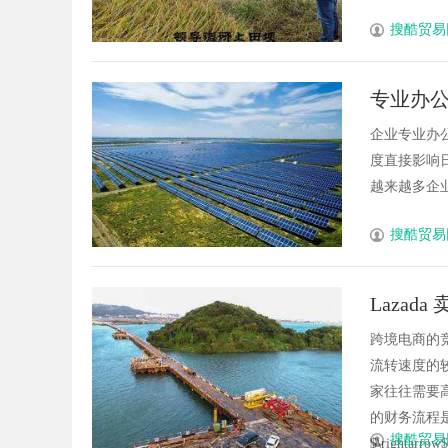
搜酷贸易
专业办
赁服务
企业专业办
度直接影响
越来越多企业
搜酷贸易
Laza
跨境电商的
流转速度的较
家往往需要
的财务流程是：
搜酷贸易
$\rightar