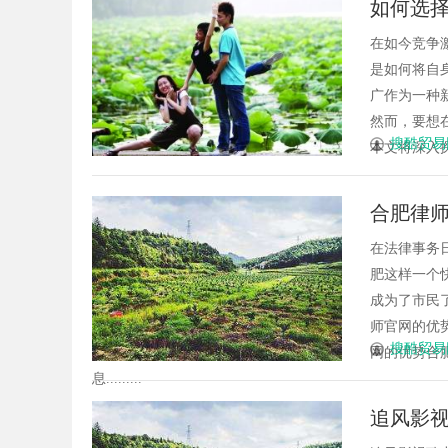
如何选择
应用前景
在如今竞争
是如何将自
广作为一种
然而，要想
搜酷贸易
本文将深入探
合肥律
在法律事务
肥这样一个
成为了市民
师官网的优
搜酷贸易
网的优势合
息.........
追风影