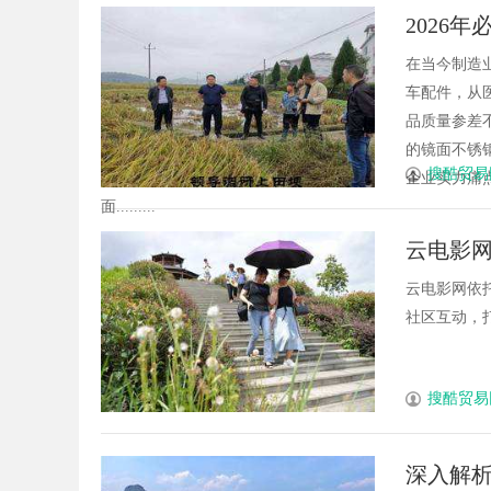
2026
在当今制造
车配件，从
品质量参差
的镜面不锈
搜酷贸易
企业实力痛
面.........
云电影
云电影网依
社区互动，打
搜酷贸易
深入解析