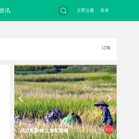
资讯
立即注册
登录
搜
订阅
索
3
/10
武汉配眼镜 上海配眼镜
揭秘成