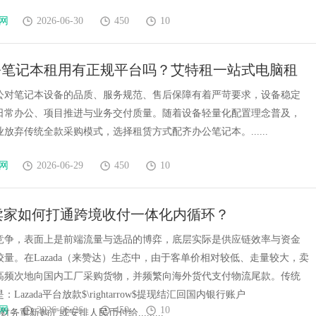
网
2026-06-30
450
10
公笔记本租用有正规平台吗？艾特租一站式电脑租
公对笔记本设备的品质、服务规范、售后保障有着严苛要求，设备稳定
日常办公、项目推进与业务交付质量。随着设备轻量化配置理念普及，
放弃传统全款采购模式，选择租赁方式配齐办公笔记本。......
网
2026-06-29
450
10
da 卖家如何打通跨境收付一体化内循环？
竞争，表面上是前端流量与选品的博弈，底层实际是供应链效率与资金
量。在Lazada（来赞达）生态中，由于客单价相对较低、走量较大，卖
高频次地向国内工厂采购货物，并频繁向海外货代支付物流尾款。传统
Lazada平台放款$\rightarrow$提现结汇回国内银行账户
网
2026-06-26
450
10
row$财务重新购汇或安排人民币付给.........