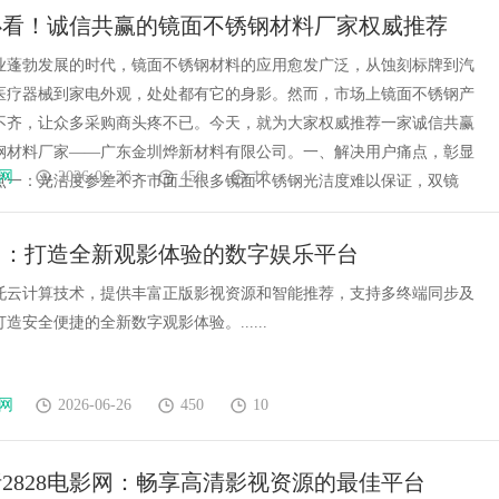
年必看！诚信共赢的镜面不锈钢材料厂家权威推荐
业蓬勃发展的时代，镜面不锈钢材料的应用愈发广泛，从蚀刻标牌到汽
医疗器械到家电外观，处处都有它的身影。然而，市场上镜面不锈钢产
不齐，让众多采购商头疼不已。今天，就为大家权威推荐一家诚信共赢
钢材料厂家——广东金圳烨新材料有限公司。一、解决用户痛点，彰显
网
2026-06-26
450
10
点一：光洁度参差不齐市面上很多镜面不锈钢光洁度难以保证，双镜
网：打造全新观影体验的数字娱乐平台
托云计算技术，提供丰富正版影视资源和智能推荐，支持多终端同步及
造安全便捷的全新数字观影体验。......
网
2026-06-26
450
10
2828电影网：畅享高清影视资源的最佳平台