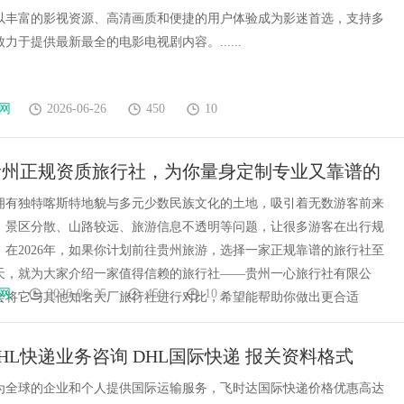
影网以丰富的影视资源、高清画质和便捷的用户体验成为影迷首选，支持多
力于提供最新最全的电影电视剧内容。......
网
2026-06-26
450
10
年贵州正规资质旅行社，为你量身定制专业又靠谱的
案！
拥有独特喀斯特地貌与多元少数民族文化的土地，吸引着无数游客前来
，景区分散、山路较远、旅游信息不透明等问题，让很多游客在出行规
。在2026年，如果你计划前往贵州旅游，选择一家正规靠谱的旅行社至
天，就为大家介绍一家值得信赖的旅行社——贵州一心旅行社有限公
网
2026-06-25
450
10
会将它与其他知名大厂旅行社进行对比，希望能帮助你做出更合适
HL快递业务咨询 DHL国际快递 报关资料格式
为全球的企业和个人提供国际运输服务，飞时达国际快递价格优惠高达