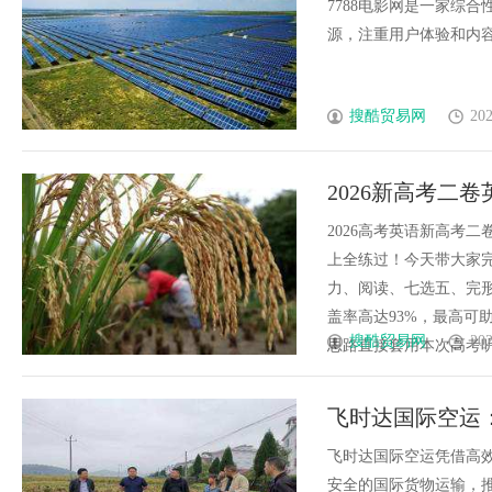
7788电影网是一家综
源，注重用户体验和内容合
搜酷贸易网
202
2026新高考二
考点全覆盖，稳拿1
2026高考英语新高考
上全练过！今天带大家
力、阅读、七选五、完
盖率高达93%，最高可
搜酷贸易网
202
思路直接套用本次高考听力2
飞时达国际空运
飞时达国际空运凭借高
安全的国际货物运输，推动