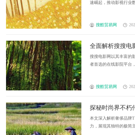
速崛起，推动影视行业数字
搜酷贸易网
202
全面解析搜搜电
台推荐
搜搜电影网以其丰富的
者首选的在线影院平台，支
搜酷贸易网
202
探秘时尚界不朽传
本文深入解析奢侈品牌T
力，展现其独特的极简主义魅