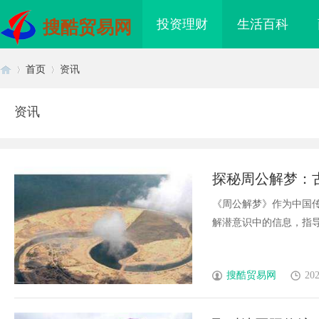
投资理财
生活百科
搜酷贸易网
首页
资讯
资讯
首
›
›
探秘周公解梦：
《周公解梦》作为中国
解潜意识中的信息，指导现
页
搜酷贸易网
202
海配眼镜
武汉配眼镜 上海配眼镜