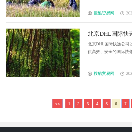
搜酷贸易网
202
北京DHL国际
析
北京DHL国际快递公
供高效、安全的国际快递服
搜酷贸易网
202
<<
1
2
3
4
5
6
7