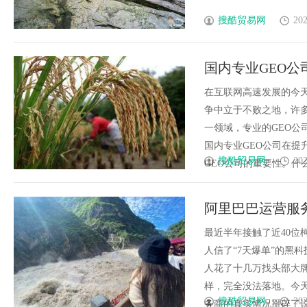
搜酷贸易网
202
国内专业GEO
在互联网高速发展的今
争中立于不败之地，许多
一领域，专业的GEO
国内专业GEO公司在
搜酷贸易网
202
GEO公司的重要性。什么是
阿里巴巴运营服
最近半年接触了近40位
人信了“7天爆单”的黑
人花了十几万找头部大
样，完全没法落地。今天
搜酷贸易网
202
务商的真实情况掰碎了说，全