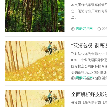
本文围绕汽车装车鹤管
念，阐述专业厂家如何
全。......
搜酷贸易网
202
“双清包税”彻底
国际快递_上飞
飞时达快递为全球的企
80%。专业代理国际快递
国际快递公司的特快专递
促销价格FedEx国际快
搜酷贸易网
202
司进口中国价格DHL国际快递
全面解析虾皮影
虾皮影视作为新兴影视